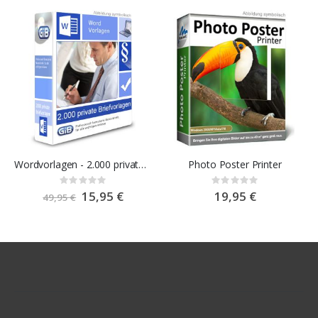
Wordvorlagen - 2.000 private Briefvorlagen
Photo Poster Printer
Rating:
Rating:
0%
0%
Special
15,95 €
19,95 €
49,95 €
Price