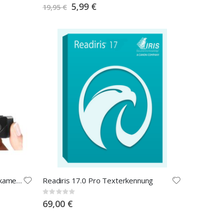
0%
Special
5,99 €
19,95 €
Price
Mobile Mini-HD-Überwachungskamera mit Bewegungssensor
Readiris 17.0 Pro Texterkennung
Rating:
0%
69,00 €