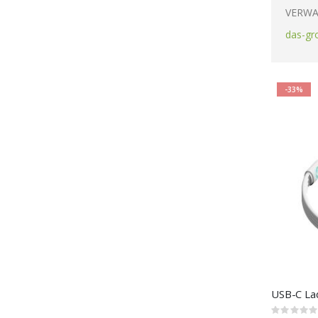
VERWA
das-gr
-33%
USB-C Lad
Rating: