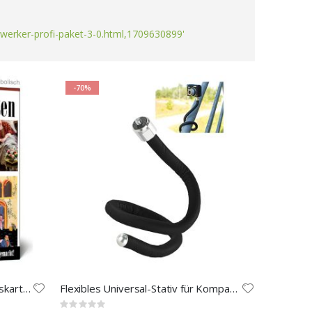
werker-profi-paket-3-0.html,1709630899'
-70%
Historische Gruß-und Einladungskarten
Flexibles Universal-Stativ für Kompakt-Kameras
Rating: