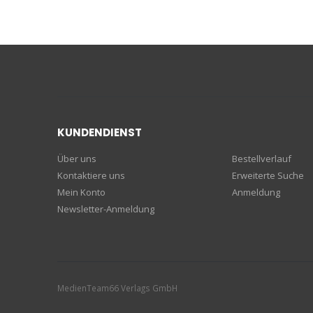
KUNDENDIENST
Über uns
Bestellverlauf
Kontaktiere uns
Erweiterte Suche
Mein Konto
Anmeldung
Newsletter-Anmeldung
MedienTeam66 Verlags GmbH