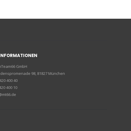
INFORMATIONEN
enTeam66 GmbH
riedenspromenade 98, 81827 München
420 400 40
420 400 10
e@mt66.de