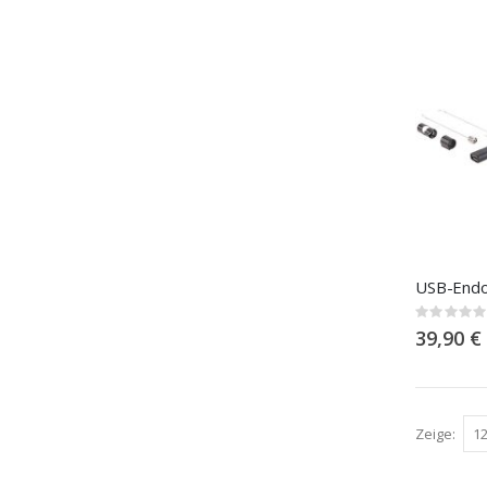
USB-End
Rating:
0%
39,90 €
Zeige