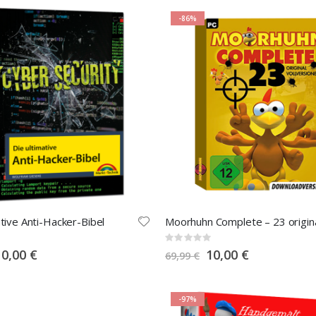
-86%
ative Anti-Hacker-Bibel
Rating:
0%
pecial
Special
10,00 €
10,00 €
69,99 €
rice
Price
-97%