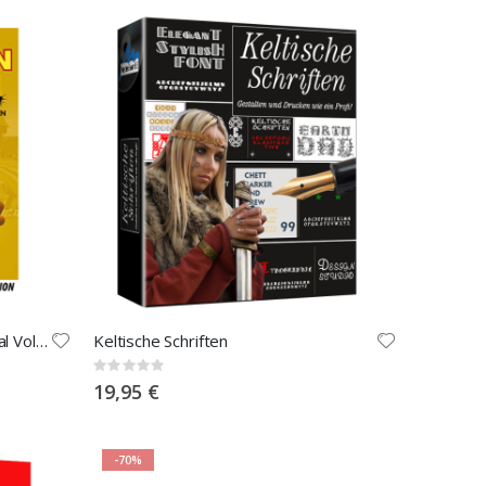
Moorhuhn Complete – 23 original Vollversionen
Keltische Schriften
Rating:
0%
19,95 €
-70%