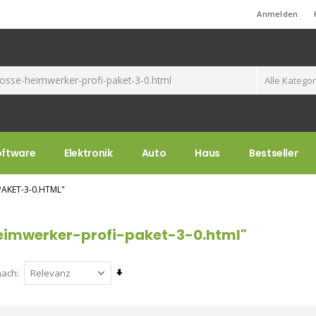
Standard-Willkommensnachricht!
Anmelden
oftware
Elektronik
Auto
Haus
Bestseller
AKET-3-0.HTML"
eimwerker-profi-paket-3-0.html"
Aufsteigend
nach
sortieren