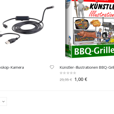
oskop-Kamera
Künstler-Illustrationen BBQ-Gril
Rating:
0%
Special
1,00 €
29,95 €
Price