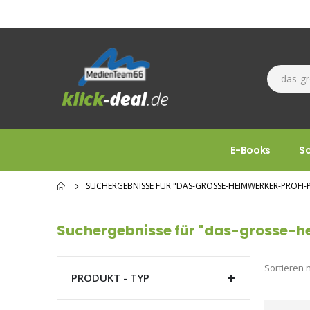
E-Books
S
SUCHERGEBNISSE FÜR "DAS-GROSSE-HEIMWERKER-PROFI-P
Suchergebnisse für "das-grosse-h
Sortieren 
PRODUKT - TYP