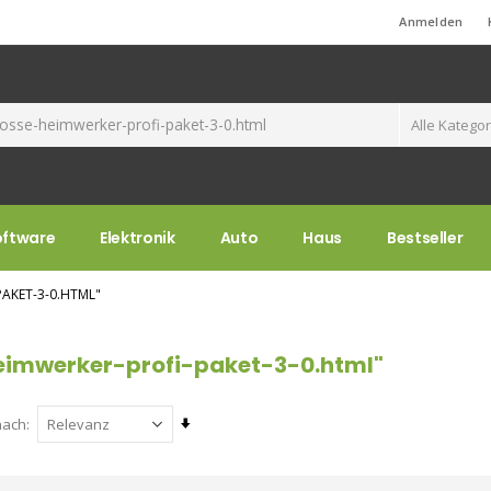
Standard-Willkommensnachricht!
Anmelden
oftware
Elektronik
Auto
Haus
Bestseller
AKET-3-0.HTML"
eimwerker-profi-paket-3-0.html"
Aufsteigend
nach
sortieren