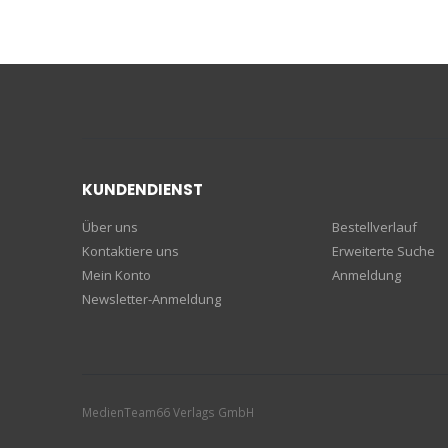
KUNDENDIENST
Über uns
Bestellverlauf
Kontaktiere uns
Erweiterte Suche
Mein Konto
Anmeldung
Newsletter-Anmeldung
MedienTeam66 Verlags GmbH