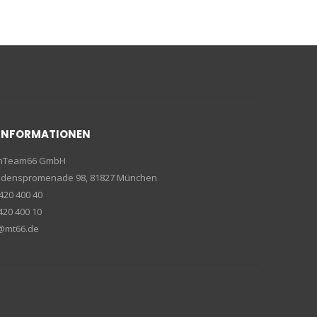
INFORMATIONEN
enTeam66 GmbH
riedenspromenade 98, 81827 München
420 400 40
420 400 10
e@mt66.de