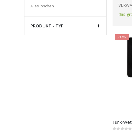
Artikel
VERWA
Alles löschen
entfernen
das-gr
PRODUKT - TYP
-37%
Funk-Wett
Rating: