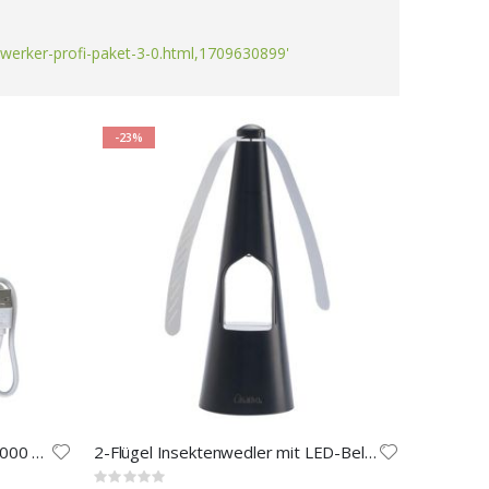
werker-profi-paket-3-0.html,1709630899'
-23%
Kompakte Powerbank USB-C 4.000 mAh
2-Flügel Insektenwedler mit LED-Beleuchtung
Rating: