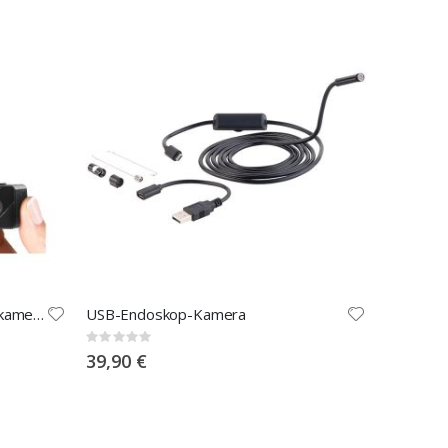
Mobile Mini-HD-Überwachungskamera mit Bewegungssensor
USB-Endoskop-Kamera
Rating:
0%
39,90 €