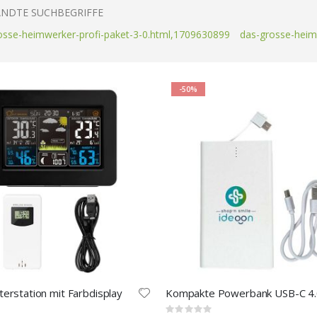
NDTE SUCHBEGRIFFE
osse-heimwerker-profi-paket-3-0.html,1709630899
das-grosse-heim
-50%
erstation mit Farbdisplay
Rating: