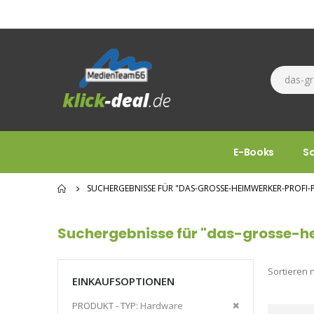
E-Books
S
SUCHERGEBNISSE FÜR "DAS-GROSSE-HEIMWERKER-PROFI-P
Suchergebnisse für "das-grosse-h
Sortieren 
EINKAUFSOPTIONEN
Diesen
PRODUKT - TYP
Hardware