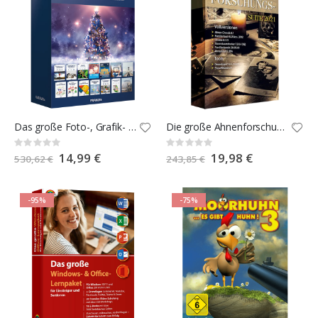
Das große Foto-, Grafik- und Druckstudio 2023
Die große Ahnenforschungs-Suite 2021
Rating:
Rating:
0%
0%
Special
14,99 €
Special
19,98 €
530,62 €
243,85 €
Price
Price
-95%
-75%