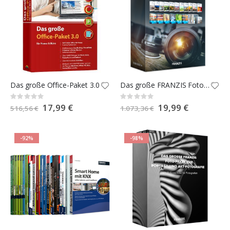
Das große Office-Paket 3.0
Das große FRANZIS Fotografie- & Video-Paket 2024
Rating:
Rating:
0%
0%
Special
17,99 €
Special
19,99 €
516,56 €
1.073,36 €
Price
Price
-92%
-98%