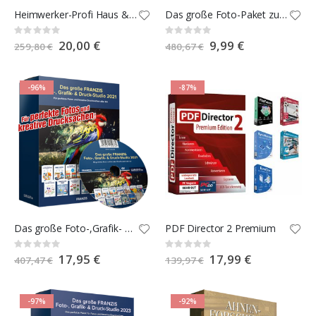
Heimwerker-Profi Haus & Garten 2.0 E-Book-Paket
Das große Foto-Paket zur Porträt- und Akt-Fotografie
Rating:
Rating:
0%
0%
Special
20,00 €
Special
9,99 €
259,80 €
480,67 €
Price
Price
-96%
-87%
Das große Foto-,Grafik- und Druckstudio 2021
PDF Director 2 Premium
Rating:
Rating:
0%
0%
Special
17,95 €
Special
17,99 €
407,47 €
139,97 €
Price
Price
-97%
-92%