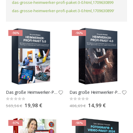
das-grosse-heimwerker-profi-paket-3-0.html,1709630899
das-grosse-heimwerker-profi-paket-3-0.html,1709630899'
-96%
-96%
Das große Heimwerker-Profi-Paket 5.0
Das große Heimwerker-Profi-Paket 4.0
Rating:
Rating:
0%
0%
Special
19,98 €
Special
14,99 €
569,56 €
406,69 €
Price
Price
-97%
-98%