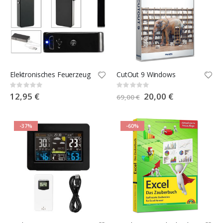
Elektronisches Feuerzeug
CutOut 9 Windows
Rating:
Rating:
0%
0%
12,95 €
Special
20,00 €
69,00 €
Price
-37%
-60%