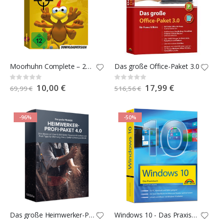
Moorhuhn Complete – 23 original Vollversionen
Das große Office-Paket 3.0
Rating:
Rating:
0%
0%
Special
10,00 €
Special
17,99 €
69,99 €
516,56 €
Price
Price
-96%
-50%
Das große Heimwerker-Profi-Paket 4.0
Windows 10 - Das Praxisbuch