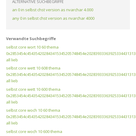
ALTERNATIVE SUCHBEGRIFFE
an 0 in selbst chst version as nvarchar 4.000
any 0 in selbst chst version as nvarchar 4000
Verwandte Suchbegriffe
selbst core wort 10 60 thema
0x2853454c454354202843415345205748454e20283933363925334431313
all lieb
selbst core wett 10 608 thema
0x2853454c454354202843415345205748454e20283933363925334431313
all lieb
selbst core wett 10 600 thema
0x2853454c454354202843415345205748454e20283933363925334431313
all lieb
selbst core woch 10 60 thema
0x2853454c454354202843415345205748454e20283933363925334431313
all lieb
selbst core woch 10 600 thema