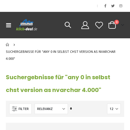
|
Artikel
0
Navigation
Cart
umschalten
SUCHERGEBNISSE FÜR "ANY 0 IN SELBST CHST VERSION AS NVARCHAR
4.000"
Suchergebnisse für "any 0 in selbst
chst version as nvarchar 4.000"
Aufsteigend
FILTER
sortieren