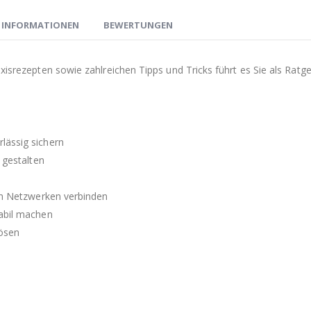
E INFORMATIONEN
BEWERTUNGEN
raxisrezepten sowie zahlreichen Tipps und Tricks führt es Sie als R
ässig sichern
 gestalten
en Netzwerken verbinden
abil machen
ösen