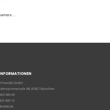
Mobile Mini-HD-Überwachungskamera mit Bewegungssensor
INFORMATIONEN
enTeam66 GmbH
riedenspromenade 98, 81827 München
420 400 40
420 400 10
e@mt66.de