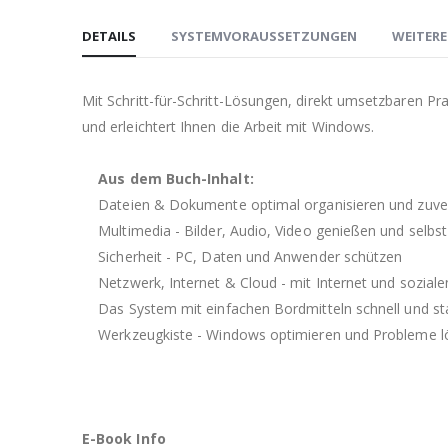
Anfang
DETAILS
SYSTEMVORAUSSETZUNGEN
WEITER
der
Bildgalerie
springen
Mit Schritt-für-Schritt-Lösungen, direkt umsetzbaren P
und erleichtert Ihnen die Arbeit mit Windows.
Aus dem Buch-Inhalt:
Dateien & Dokumente optimal organisieren und zuverl
Multimedia - Bilder, Audio, Video genießen und selbst
Sicherheit - PC, Daten und Anwender schützen
Netzwerk, Internet & Cloud - mit Internet und sozial
Das System mit einfachen Bordmitteln schnell und st
Werkzeugkiste - Windows optimieren und Probleme l
E-Book Info