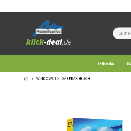
E-Books
S
WINDOWS 10 - DAS PRAXISBUCH
Zum
Ende
der
Bildgalerie
springen