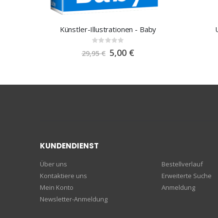
Künstler-Illustrationen - Baby
Rating:
0%
Special
5,00 €
29,95 €
Price
KUNDENDIENST
Über uns
Bestellverlauf
Kontaktiere uns
Erweiterte Suche
Mein Konto
Anmeldung
Newsletter-Anmeldung