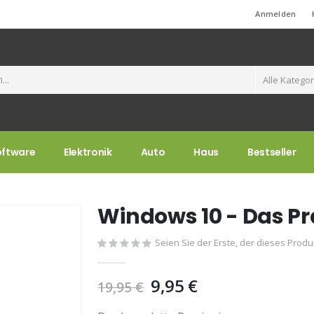
Standard-Willkommensnachricht!
Anmelden
oftware
Elektronik
Auto
Haus
Bestseller
Windows 10 - Das P
Seien Sie der Erste, der dieses Prod
9,95 €
19,95 €