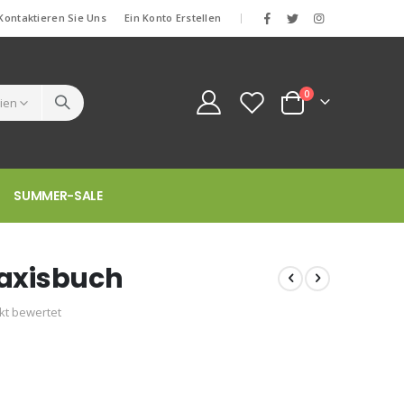
Kontaktieren Sie Uns
Ein Konto Erstellen
|
Artikel
0
Cart
SUMMER-SALE
raxisbuch
ukt bewertet