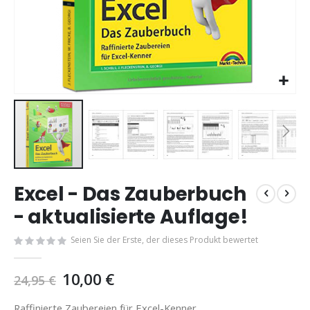
Zum
Excel - Das Zauberbuch
Anfang
der
- aktualisierte Auflage!
Bildgalerie
springen
Seien Sie der Erste, der dieses Produkt bewertet
10,00 €
24,95 €
Raffinierte Zaubereien für Excel-Kenner