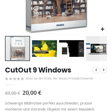
Zum
CutOut 9 Windows
Anfang
der
Seien Sie der Erste, der dieses Produkt bewertet
Bildgalerie
springen
20,00 €
69,00 €
Schwierige Bildmotive perfekt ausschneiden, präzise
montieren und störende Objekte mit einem Mausklick