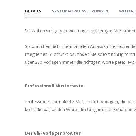
Anfang
DETAILS
SYSTEMVORAUSSETZUNGEN
WEITER
der
Bildgalerie
springen
Sie wollen sich gegen eine ungerechtfertigte Mieterhö
Sie brauchen nicht mehr zu allen Anlässen die passende
integrierten Suchfunktion, finden Sie sofort richtig for
über 270 Vorlagen immer die richtigen Worte parat. Mit 
Professionell Mustertexte
Professionell formulierte Mustertexte Vorlagen, die da
leicht die passenden Worte. Im Umgang mit Behörden ve
Der GiB-Vorlagenbrowser