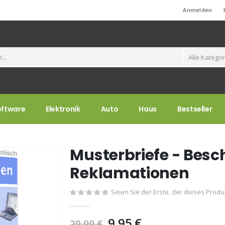
Standard-Willkommensnachricht!
Anmelden
oftware
Elektronik
Auto
Haus
Bestseller
Musterbriefe - Bes
Reklamationen
Seien Sie der Erste, der dieses Prod
9,95 €
29,99 €