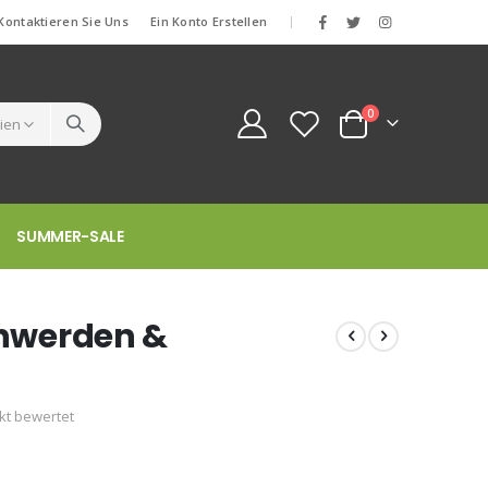
Kontaktieren Sie Uns
Ein Konto Erstellen
|
Artikel
0
Cart
SUMMER-SALE
chwerden &
ukt bewertet