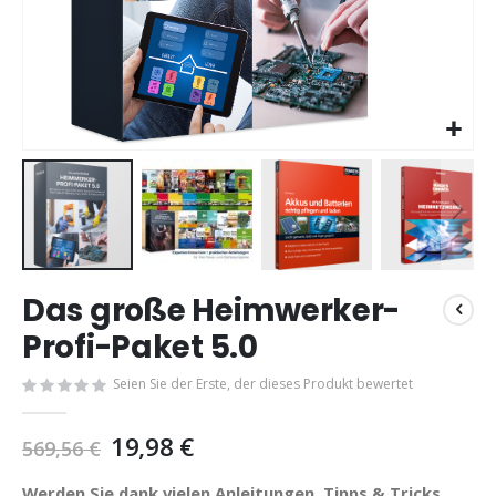
Zum
Das große Heimwerker-
Anfang
der
Profi-Paket 5.0
Bildgalerie
springen
Seien Sie der Erste, der dieses Produkt bewertet
19,98 €
569,56 €
Werden Sie dank vielen Anleitungen, Tipps & Tricks