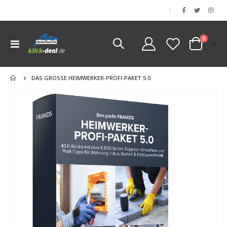
|
Artikel
0
Navigation
Cart
umschalten
DAS GROSSE HEIMWERKER-PROFI-PAKET 5.0
Zum
Ende
der
Bildgalerie
springen