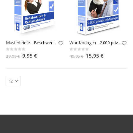
Musterbriefe - Beschwerden & Reklamationen
Wordvorlagen - 2.000 private Briefvorlagen
Rating:
Rating:
0%
0%
Special
9,95 €
Special
15,95 €
29,99 €
49,95 €
Price
Price