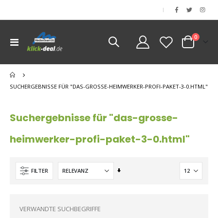
|
Artikel
0
Navigation
Cart
umschalten
nen
nen
SUCHERGEBNISSE FÜR "DAS-GROSSE-HEIMWERKER-PROFI-PAKET-3-0.HTML"
nen
nen
Suchergebnisse für "das-grosse-
heimwerker-profi-paket-3-0.html"
Aufsteigend
FILTER
sortieren
VERWANDTE SUCHBEGRIFFE