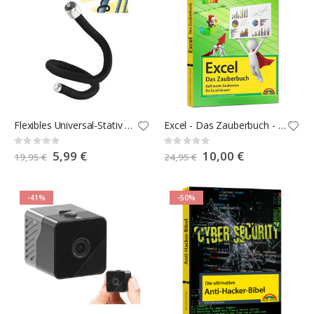
Flexibles Universal-Stativ für Kompakt-Kameras
Excel - Das Zauberbuch - aktualisierte Auflage!
Rating:
Rating:
0%
0%
Special
5,99 €
Special
10,00 €
19,95 €
24,95 €
Price
Price
-41%
-50%