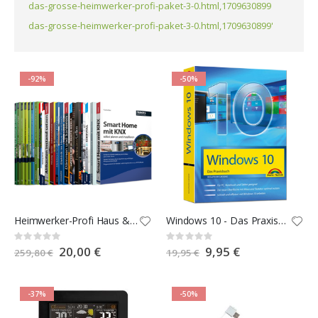
das-grosse-heimwerker-profi-paket-3-0.html,1709630899
das-grosse-heimwerker-profi-paket-3-0.html,1709630899'
-92%
-50%
Heimwerker-Profi Haus & Garten 2.0 E-Book-Paket
Windows 10 - Das Praxisbuch
Rating:
Rating:
0%
0%
Special
20,00 €
Special
9,95 €
259,80 €
19,95 €
Price
Price
-37%
-50%