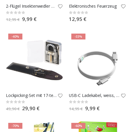
2-Flügel Insektenwedler mit LED-Beleuchtung
Elektronisches Feuerzeug
Rating:
Rating:
0%
0%
Special
9,99 €
12,95 €
12,95 €
Price
-40%
-33%
Lockpicking-Set mit 17-teiliger Dietrich-Tasche und Übungs-Schloss
USB-C Ladekabel, weiss, 1,5 m
Rating:
Rating:
0%
0%
Special
29,90 €
Special
9,99 €
49,90 €
14,95 €
Price
Price
-70%
-60%