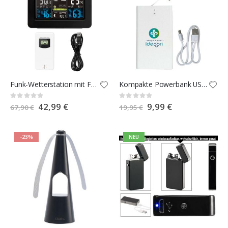
Funk-Wetterstation mit Farbdisplay
Kompakte Powerbank USB-C 4.000 mAh
Rating:
Rating:
0%
0%
Special
42,99 €
Special
9,99 €
67,90 €
19,95 €
Price
Price
-23%
NEU