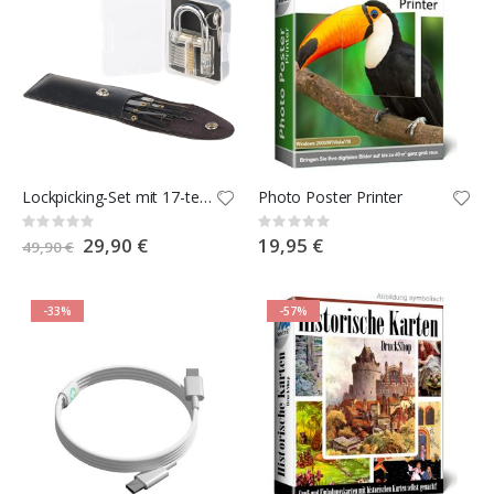
Lockpicking-Set mit 17-teiliger Dietrich-Tasche und Übungs-Schloss
Photo Poster Printer
Rating:
Rating:
0%
0%
Special
29,90 €
19,95 €
49,90 €
Price
-33%
-57%