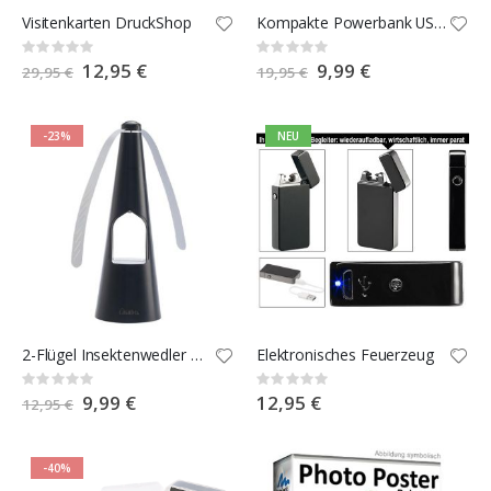
Visitenkarten DruckShop
Kompakte Powerbank USB-C 4.000 mAh
Rating:
Rating:
0%
0%
Special
12,95 €
Special
9,99 €
29,95 €
19,95 €
Price
Price
-23%
NEU
2-Flügel Insektenwedler mit LED-Beleuchtung
Elektronisches Feuerzeug
Rating:
Rating:
0%
0%
Special
9,99 €
12,95 €
12,95 €
Price
-40%