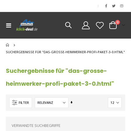
|
Artikel
0
Navigation
Cart
umschalten
nen
nen
SUCHERGEBNISSE FÜR "DAS-GROSSE-HEIMWERKER-PROFI-PAKET-3-0.HTML"
nen
Suchergebnisse für "das-grosse-
heimwerker-profi-paket-3-0.html"
Aufsteigend
FILTER
sortieren
VERWANDTE SUCHBEGRIFFE