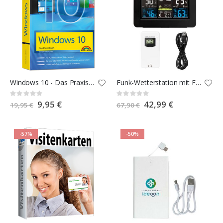
Windows 10 - Das Praxisbuch
Funk-Wetterstation mit Farbdisplay
Rating:
Rating:
0%
0%
Special
9,95 €
Special
42,99 €
19,95 €
67,90 €
Price
Price
-57%
-50%