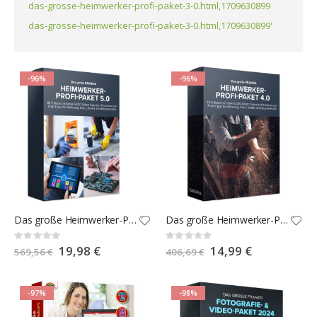
das-grosse-heimwerker-profi-paket-3-0.html,1709630899
das-grosse-heimwerker-profi-paket-3-0.html,1709630899'
-96%
-96%
Das große Heimwerker-Profi-Paket 5.0
Das große Heimwerker-Profi-Paket 4.0
Rating:
Rating:
0%
0%
Special
19,98 €
Special
14,99 €
569,56 €
406,69 €
Price
Price
-97%
-98%