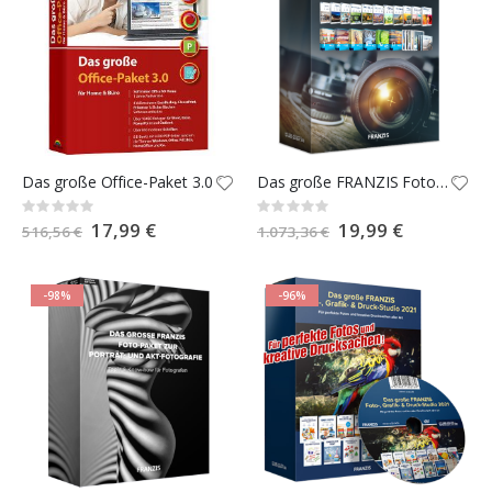
Das große Office-Paket 3.0
Das große FRANZIS Fotografie- & Video-Paket 2024
Rating:
Rating:
0%
0%
Special
17,99 €
Special
19,99 €
516,56 €
1.073,36 €
Price
Price
-98%
-96%