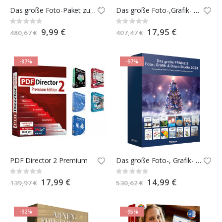
Das große Foto-Paket zur Porträt- und Akt-Fotografie
Das große Foto-,Grafik- und Druckstudio 2021
Rating:
Rating:
0%
0%
Special
9,99 €
Special
17,95 €
480,67 €
407,47 €
Price
Price
-87%
-97%
PDF Director 2 Premium
Das große Foto-, Grafik- und Druckstudio 2023
Rating:
Rating:
0%
0%
Special
17,99 €
Special
14,99 €
139,97 €
530,62 €
Price
Price
-92%
-95%