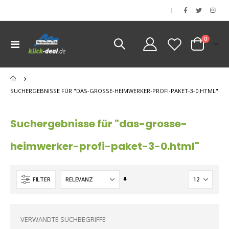
|
Artikel
0
Navigation
Cart
umschalten
nen
nen
SUCHERGEBNISSE FÜR "DAS-GROSSE-HEIMWERKER-PROFI-PAKET-3-0.HTML"
nen
Suchergebnisse für "das-grosse-
heimwerker-profi-paket-3-0.html"
Aufsteigend
FILTER
sortieren
VERWANDTE SUCHBEGRIFFE