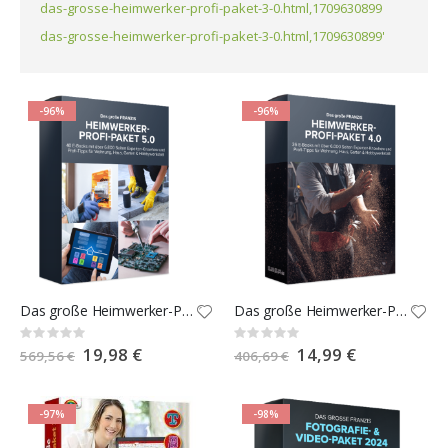
das-grosse-heimwerker-profi-paket-3-0.html,1709630899
das-grosse-heimwerker-profi-paket-3-0.html,1709630899'
-96%
-96%
Das große Heimwerker-Profi-Paket 5.0
Das große Heimwerker-Profi-Paket 4.0
Rating:
Rating:
0%
0%
Special
19,98 €
Special
14,99 €
569,56 €
406,69 €
Price
Price
-97%
-98%