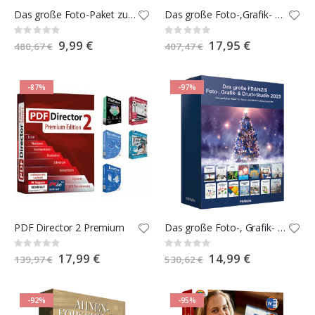
Das große Foto-Paket zur Porträt- und Akt-Fotografie
Das große Foto-,Grafik- und Druckstudio 2021
Rating:
Rating:
0%
0%
Special
9,99 €
Special
17,95 €
480,67 €
407,47 €
Price
Price
-87%
-97%
PDF Director 2 Premium
Das große Foto-, Grafik- und Druckstudio 2023
Rating:
Rating:
0%
0%
Special
17,99 €
Special
14,99 €
139,97 €
530,62 €
Price
Price
-92%
-95%