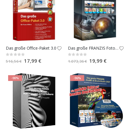
Das große Office-Paket 3.0
Das große FRANZIS Fotografie- & Video-Paket 2024
Rating:
Rating:
0%
0%
Special
17,99 €
Special
19,99 €
516,56 €
1.073,36 €
Price
Price
-98%
-96%