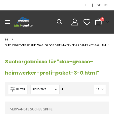
|
Artikel
0
Navigation
Cart
umschalten
nen
nen
SUCHERGEBNISSE FÜR "DAS-GROSSE-HEIMWERKER-PROFI-PAKET-3-0.HTML"
nen
nen
Suchergebnisse für "das-grosse-
heimwerker-profi-paket-3-0.html"
Aufsteigend
FILTER
sortieren
VERWANDTE SUCHBEGRIFFE