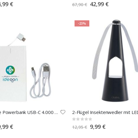
0%
pecial
Special
4,99 €
42,99 €
67,90 €
rice
Price
-23%
Kompakte Powerbank USB-C 4.000 mAh
Rating:
0%
pecial
Special
9,99 €
9,99 €
12,95 €
rice
Price