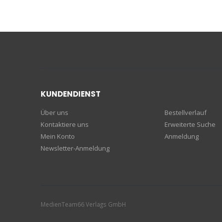
KUNDENDIENST
Über uns
Bestellverlauf
Kontaktiere uns
Erweiterte Suche
Mein Konto
Anmeldung
Newsletter-Anmeldung
MedienTeam66 Verlags GmbH