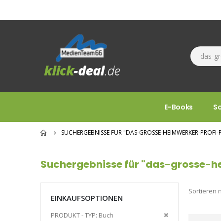
E-Books
S
SUCHERGEBNISSE FÜR "DAS-GROSSE-HEIMWERKER-PROFI-P
Suchergebnisse für "das-grosse-h
Sortieren 
EINKAUFSOPTIONEN
Diesen
PRODUKT - TYP
Buch