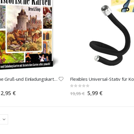
Historische Gruß-und Einladungskarten
Rating:
0%
pecial
Special
12,95 €
5,99 €
19,95 €
rice
Price