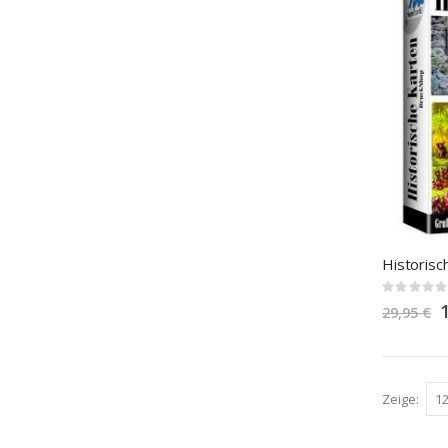
Rating:
0%
S
29,95 €
P
Zeige