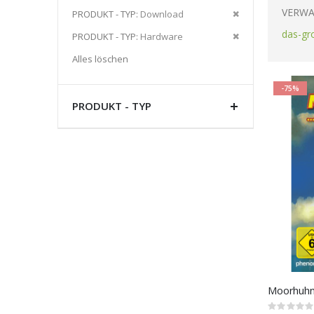
Artikel
VERWA
Diesen
PRODUKT - TYP
Download
entfernen
Artikel
das-gr
Diesen
PRODUKT - TYP
Hardware
entfernen
Artikel
Alles löschen
entfernen
-75%
PRODUKT - TYP
Moorhuhn 
Rating: