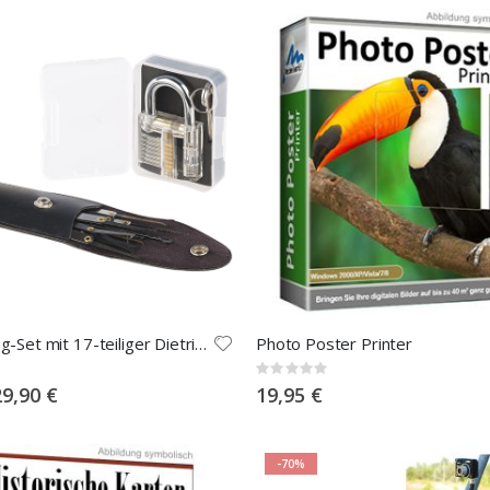
Lockpicking-Set mit 17-teiliger Dietrich-Tasche und Übungs-Schloss
Photo Poster Printer
Rating:
0%
pecial
29,90 €
19,95 €
rice
-70%