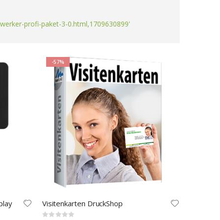
werker-profi-paket-3-0.html,1709630899'
-57%
play
Visitenkarten DruckShop
Rating: