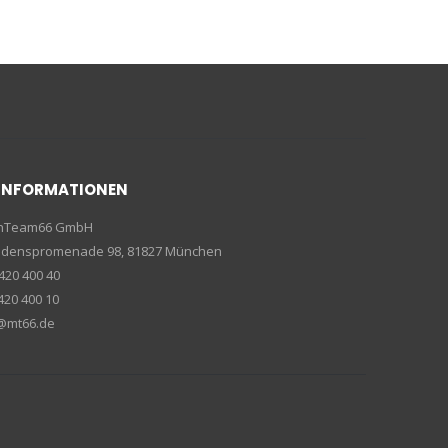
INFORMATIONEN
enTeam66 GmbH
riedenspromenade 98, 81827 München
420 400 40
420 400 10
e@mt66.de