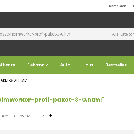
Standard-Willkommensnachricht!
Anmelden
oftware
Elektronik
Auto
Haus
Bestseller
AKET-3-0.HTML"
eimwerker-profi-paket-3-0.html"
Aufsteigend
nach
sortieren