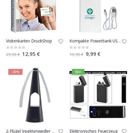
Visitenkarten DruckShop
Kompakte Powerbank USB-C 4.000 mAh
Rating:
Rating:
0%
0%
Special
12,95 €
Special
9,99 €
29,95 €
19,95 €
Price
Price
-23%
NEU
2-Flügel Insektenwedler mit LED-Beleuchtung
Elektronisches Feuerzeug