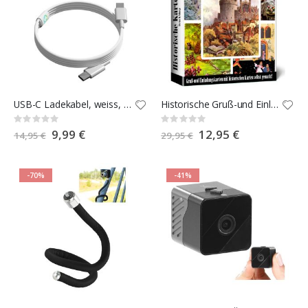
USB-C Ladekabel, weiss, 1,5 m
Historische Gruß-und Einladungskarten
Rating:
Rating:
0%
0%
Special
9,99 €
Special
12,95 €
14,95 €
29,95 €
Price
Price
-70%
-41%