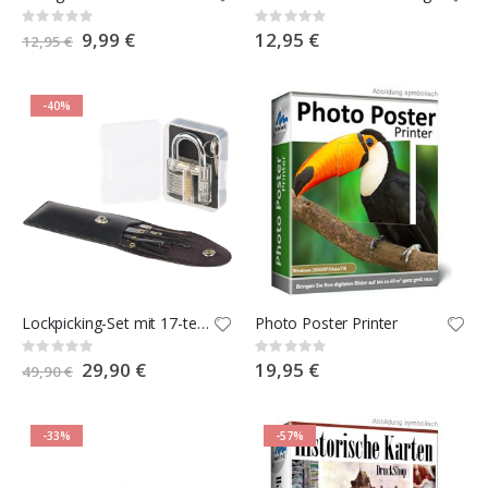
Rating:
Rating:
0%
0%
Special
9,99 €
12,95 €
12,95 €
Price
-40%
Lockpicking-Set mit 17-teiliger Dietrich-Tasche und Übungs-Schloss
Photo Poster Printer
Rating:
Rating:
0%
0%
Special
29,90 €
19,95 €
49,90 €
Price
-33%
-57%