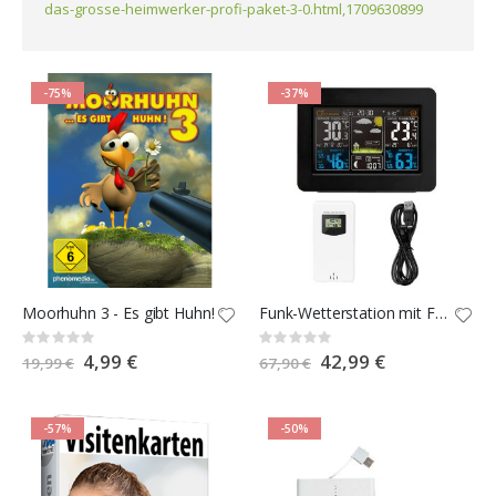
das-grosse-heimwerker-profi-paket-3-0.html,1709630899
-75%
-37%
Moorhuhn 3 - Es gibt Huhn!
Funk-Wetterstation mit Farbdisplay
Rating:
Rating:
0%
0%
Special
4,99 €
Special
42,99 €
19,99 €
67,90 €
Price
Price
-57%
-50%