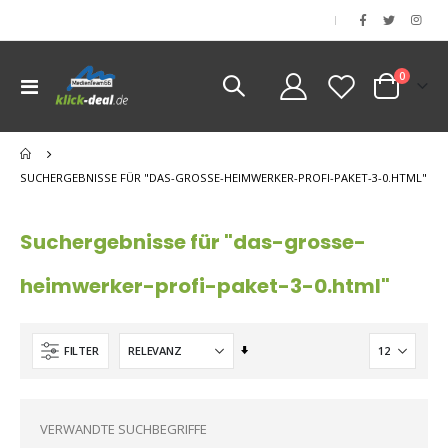
|
Artikel
0
Navigation
Cart
umschalten
nen
nen
SUCHERGEBNISSE FÜR "DAS-GROSSE-HEIMWERKER-PROFI-PAKET-3-0.HTML"
nen
nen
Suchergebnisse für "das-grosse-
heimwerker-profi-paket-3-0.html"
Aufsteigend
FILTER
sortieren
VERWANDTE SUCHBEGRIFFE