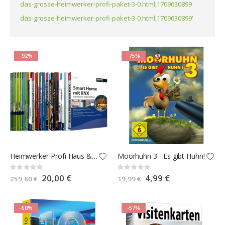
das-grosse-heimwerker-profi-paket-3-0.html,1709630899
das-grosse-heimwerker-profi-paket-3-0.html,1709630899'
-92%
-75%
Heimwerker-Profi Haus & Garten 2.0 E-Book-Paket
Moorhuhn 3 - Es gibt Huhn!
Rating:
Rating:
0%
0%
Special
20,00 €
Special
4,99 €
259,80 €
19,99 €
Price
Price
-50%
-57%