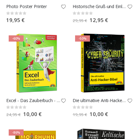
Photo Poster Printer
Historische Gruß-und Einladungskarten
Rating:
Rating:
0%
0%
19,95 €
Special
12,95 €
29,95 €
Price
-60%
-50%
Excel - Das Zauberbuch - aktualisierte Auflage!
Die ultimative Anti-Hacker-Bibel
Rating:
Rating:
0%
0%
Special
10,00 €
Special
10,00 €
24,95 €
19,95 €
Price
Price
-86%