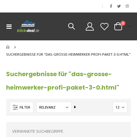
|
Artikel
0
Navigation
Cart
umschalten
nen
nen
SUCHERGEBNISSE FÜR "DAS-GROSSE-HEIMWERKER-PROFI-PAKET-3-0.HTML"
nen
nen
Suchergebnisse für "das-grosse-
heimwerker-profi-paket-3-0.html"
Aufsteigend
FILTER
sortieren
VERWANDTE SUCHBEGRIFFE