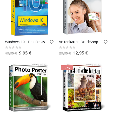
Windows 10 - Das Praxisbuch
Visitenkarten DruckShop
Rating:
Rating:
0%
0%
Special
9,95 €
Special
12,95 €
19,95 €
29,95 €
Price
Price
-57%