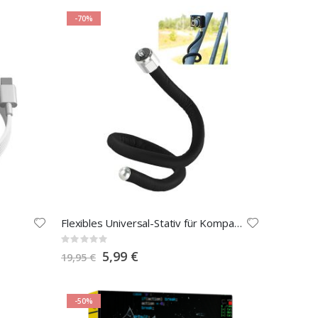
-70%
Flexibles Universal-Stativ für Kompakt-Kameras
Rating:
0%
Special
5,99 €
19,95 €
Price
-50%