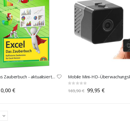
Excel - Das Zauberbuch - aktualisierte Auflage!
Rating:
0%
pecial
Special
10,00 €
99,95 €
169,90 €
rice
Price