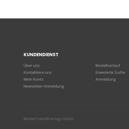
KUNDENDIENST
Über uns
Bestellverlauf
Kontaktiere uns
Erweiterte Suche
Mein Konto
Anmeldung
Newsletter-Anmeldung
MedienTeam66 Verlags GmbH