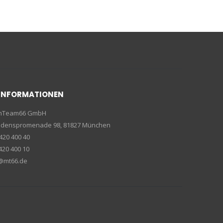
INFORMATIONEN
enTeam66 GmbH
riedenspromenade 98, 81827 München
420 400 40
420 400 10
e@mt66.de