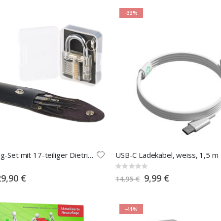
-33%
Lockpicking-Set mit 17-teiliger Dietrich-Tasche und Übungs-Schloss
USB-C Ladekabel, weiss, 1,5 m
Rating:
0%
pecial
Special
29,90 €
9,99 €
14,95 €
rice
Price
-41%