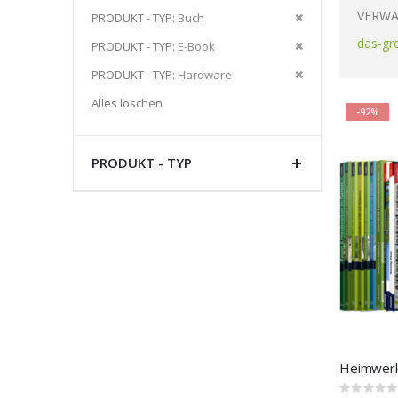
Artikel
VERWA
Diesen
PRODUKT - TYP
Buch
entfernen
Artikel
das-gr
Diesen
PRODUKT - TYP
E-Book
entfernen
Artikel
Diesen
PRODUKT - TYP
Hardware
entfernen
Artikel
Alles löschen
-92%
entfernen
PRODUKT - TYP
Rating: