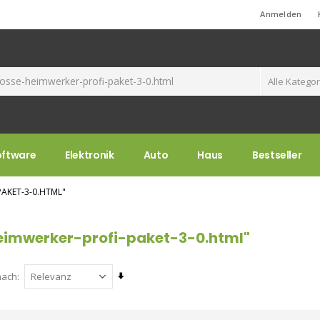
Standard-Willkommensnachricht!
Anmelden
oftware
Elektronik
Auto
Haus
Bestseller
AKET-3-0.HTML"
eimwerker-profi-paket-3-0.html"
Aufsteigend
nach
sortieren