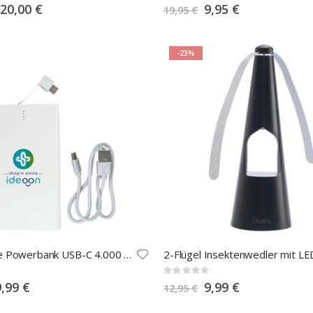
0%
Special
Special
20,00 €
9,95 €
19,95 €
Price
Price
-23%
Kompakte Powerbank USB-C 4.000 mAh
Rating:
0%
pecial
Special
9,99 €
9,99 €
12,95 €
rice
Price