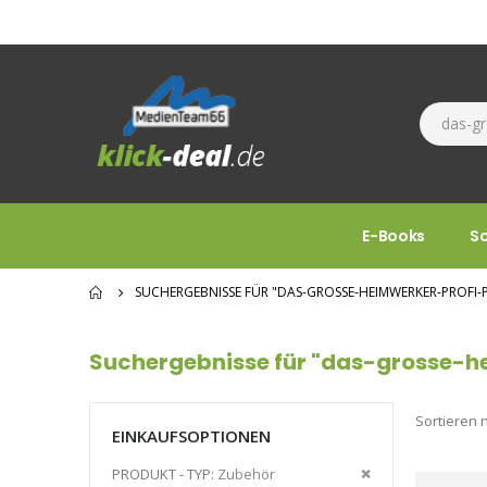
E-Books
S
SUCHERGEBNISSE FÜR "DAS-GROSSE-HEIMWERKER-PROFI-P
Suchergebnisse für "das-grosse-h
Sortieren 
EINKAUFSOPTIONEN
Diesen
PRODUKT - TYP
Zubehör