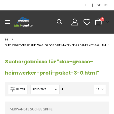
|
Artikel
0
Navigation
Cart
umschalten
nen
nen
SUCHERGEBNISSE FÜR "DAS-GROSSE-HEIMWERKER-PROFI-PAKET-3-0.HTML"
nen
Suchergebnisse für "das-grosse-
heimwerker-profi-paket-3-0.html"
Aufsteigend
FILTER
sortieren
VERWANDTE SUCHBEGRIFFE