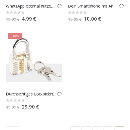
WhatsApp optimal nutzen - 4. Auflage
Dein Smartphone mit Android 11
Rating:
Rating:
0%
0%
Special
4,99 €
Special
10,00 €
19,99 €
19,95 €
Price
Price
-40%
Durchsichtiges Lockpicking-Übungsschloss mit 2 Schlüsseln
Rating:
0%
Special
29,90 €
49,99 €
Price
Seite