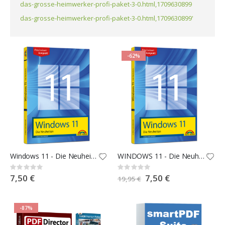
das-grosse-heimwerker-profi-paket-3-0.html,1709630899
das-grosse-heimwerker-profi-paket-3-0.html,1709630899'
-62%
Windows 11 - Die Neuheiten
WINDOWS 11 - Die Neuheiten
Rating:
Rating:
0%
0%
7,50 €
Special
7,50 €
19,95 €
Price
-87%