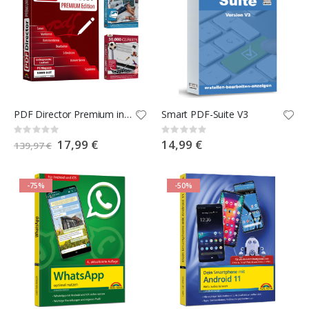
PDF Director Premium inkl. Foto-& Clipart-Sammlung
Smart PDF-Suite V3
Rating:
Rating:
0%
0%
Special
17,99 €
14,99 €
139,97 €
Price
-75%
-50%