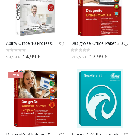
Ability Office 10 Professional
Das große Office-Paket 3.0
Rating:
Rating:
0%
0%
Special
14,99 €
Special
17,99 €
59,99 €
516,56 €
Price
Price
-95%
Das große Windows- & Office-Lernpaket für Einsteiger und Senioren
Readiris 17.0 Pro Texterkennung