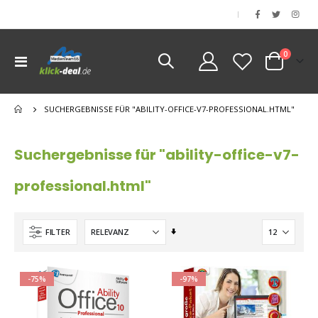
|
Artikel
0
Navigation
Cart
umschalten
nen
SUCHERGEBNISSE FÜR "ABILITY-OFFICE-V7-PROFESSIONAL.HTML"
nen
nen
Suchergebnisse für "ability-office-v7-
professional.html"
Aufsteigend
FILTER
sortieren
-75%
-97%