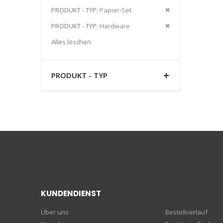
Artikel
Diesen
PRODUKT - TYP
Papier-Set
entfernen
Artikel
Diesen
PRODUKT - TYP
Hardware
entfernen
Artikel
Alles löschen
entfernen
PRODUKT - TYP
KUNDENDIENST
Über uns
Bestellverlauf