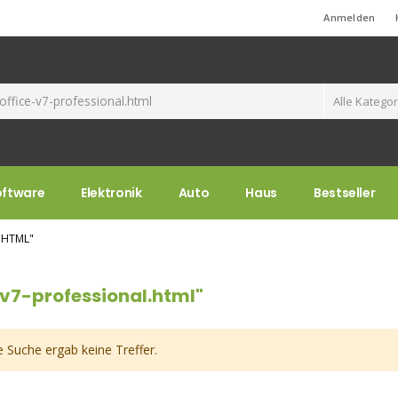
Standard-Willkommensnachricht!
Anmelden
oftware
Elektronik
Auto
Haus
Bestseller
.HTML"
-v7-professional.html"
e Suche ergab keine Treffer.