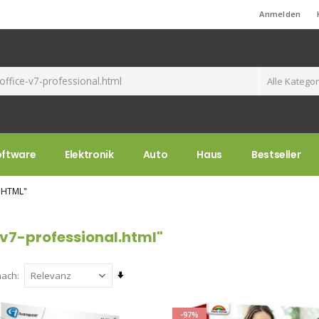
Standard-Willkommensnachricht!
Anmelden
oftware
Elektronik
Auto
Haus
Bestseller
.HTML"
-v7-professional.html"
Aufsteigend
nach
sortieren
-97%