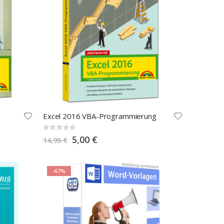
Excel 2016 VBA-Programmierung
Rating:
0%
Special
5,00 €
14,95 €
Price
-67%