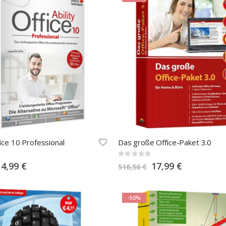
fice 10 Professional
Das große Office-Paket 3.0
Rating:
0%
pecial
Special
14,99 €
17,99 €
516,56 €
rice
Price
-50%