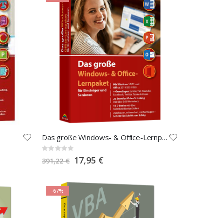
Das große Windows- & Office-Lernpaket für Einsteiger und Senioren
Rating:
0%
Special
17,95 €
391,22 €
Price
-67%