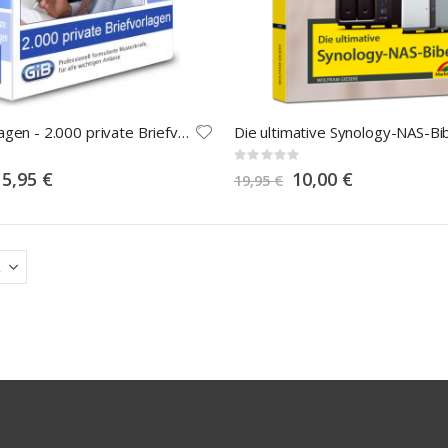
Wordvorlagen - 2.000 private Briefvorlagen
Die ultimative Synology-NAS-Bi
Rating:
0%
pecial
Special
15,95 €
10,00 €
19,95 €
rice
Price