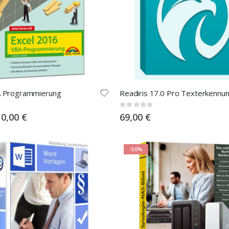
A Programmierung
Readiris 17.0 Pro Texterkennu
Rating:
0%
pecial
10,00 €
69,00 €
rice
-50%