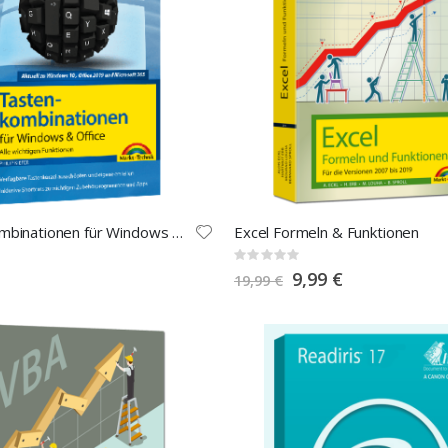
Tastenkombinationen für Windows & Office - aktualisierte Auflage
Excel Formeln & Funktionen
Rating:
0%
Special
9,99 €
19,99 €
Price