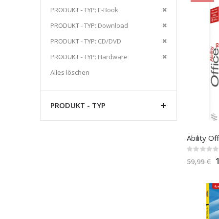
Artikel
Diesen
PRODUKT - TYP
E-Book
entfernen
Artikel
Diesen
PRODUKT - TYP
Download
entfernen
Artikel
Diesen
PRODUKT - TYP
CD/DVD
entfernen
Artikel
Diesen
PRODUKT - TYP
Hardware
entfernen
Artikel
Alles löschen
entfernen
PRODUKT - TYP
Ability Of
Rating:
0%
S
59,99 €
P