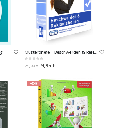
ng
Musterbriefe - Beschwerden & Reklamationen
Rating:
0%
Special
9,95 €
29,99 €
Price
-60%