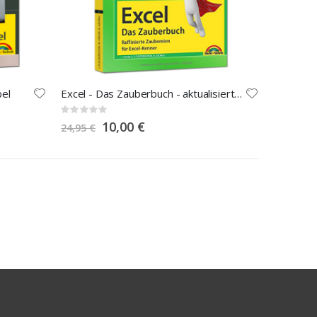
bel
Excel - Das Zauberbuch - aktualisierte Auflage!
Rating:
0%
Special
10,00 €
24,95 €
Price