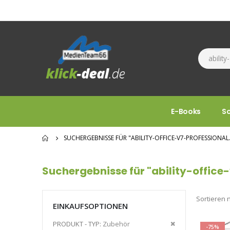
E-Books
S
SUCHERGEBNISSE FÜR "ABILITY-OFFICE-V7-PROFESSIONAL
Suchergebnisse für "ability-office
Sortieren 
EINKAUFSOPTIONEN
Diesen
PRODUKT - TYP
Zubehör
-75%