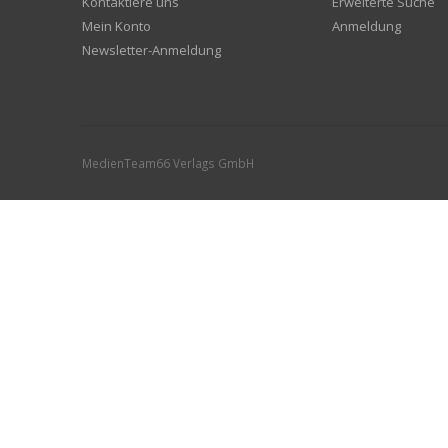
Kontaktiere uns
Erweiterte Suche
Mein Konto
Anmeldung
Newsletter-Anmeldung
MedienTeam66 Verlags GmbH