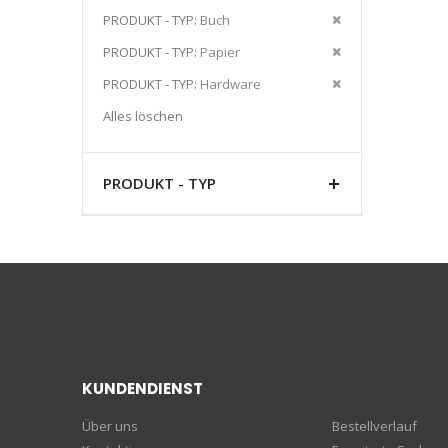
Artikel
Diesen
PRODUKT - TYP
Buch
entfernen
Artikel
Diesen
PRODUKT - TYP
Papier
entfernen
Artikel
Diesen
PRODUKT - TYP
Hardware
entfernen
Artikel
Alles löschen
entfernen
PRODUKT - TYP
KUNDENDIENST
Über uns
Bestellverlauf