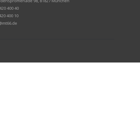
riedenspromenade 98, 81827 München
420 400 40
420 400 10
e@mt66.de