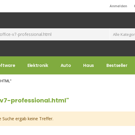
Standard-Willkommensnachricht!
Anmelden
oftware
Elektronik
Auto
Haus
Bestseller
.HTML"
-v7-professional.html"
e Suche ergab keine Treffer.