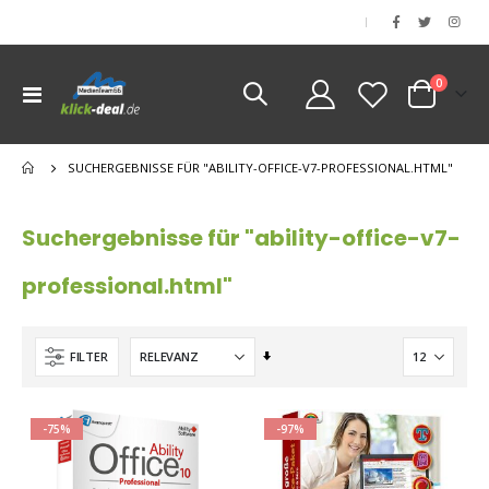
|
Artikel
0
Navigation
Cart
umschalten
nen
SUCHERGEBNISSE FÜR "ABILITY-OFFICE-V7-PROFESSIONAL.HTML"
nen
nen
Suchergebnisse für "ability-office-v7-
nen
professional.html"
nen
Aufsteigend
FILTER
sortieren
-75%
-97%