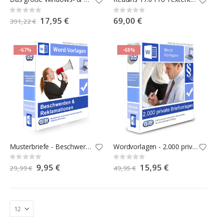
Rating:
Rating:
0%
0%
Special
17,95 €
69,00 €
391,22 €
Price
-67%
-68%
Musterbriefe - Beschwerden & Reklamationen
Wordvorlagen - 2.000 private Briefvorlagen
Rating:
Rating:
0%
0%
Special
9,95 €
Special
15,95 €
29,99 €
49,95 €
Price
Price