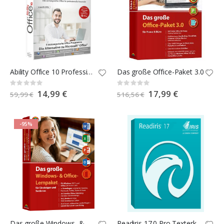
Ability Office 10 Professional
Das große Office-Paket 3.0
Rating:
Rating:
0%
0%
Special
14,99 €
Special
17,99 €
59,99 €
516,56 €
Price
Price
-95%
Das große Windows- & Office-Lernpaket für Einsteiger und Senioren
Readiris 17.0 Pro Texterkennung