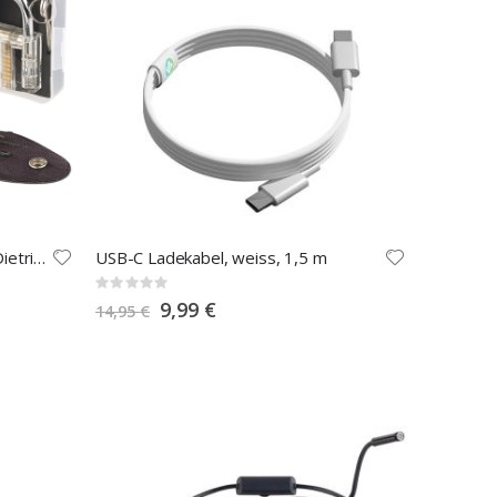
Lockpicking-Set mit 17-teiliger Dietrich-Tasche und Übungs-Schloss
USB-C Ladekabel, weiss, 1,5 m
Rating:
0%
Special
9,99 €
14,95 €
Price