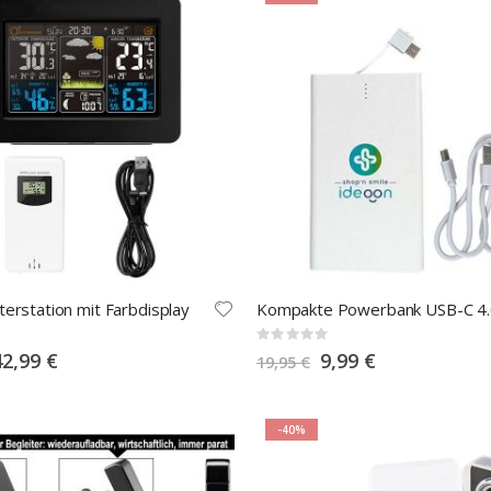
erstation mit Farbdisplay
Rating:
0%
pecial
Special
42,99 €
9,99 €
19,95 €
rice
Price
-40%