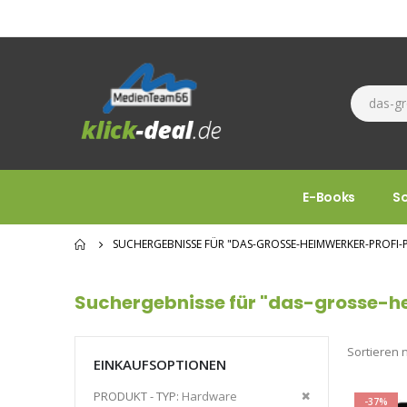
E-Books
S
SUCHERGEBNISSE FÜR "DAS-GROSSE-HEIMWERKER-PROFI-P
Suchergebnisse für "das-grosse-h
Sortieren 
EINKAUFSOPTIONEN
Diesen
PRODUKT - TYP
Hardware
-37%