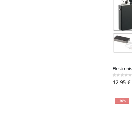
Elektroni
Rating:
0%
12,95 €
-70%