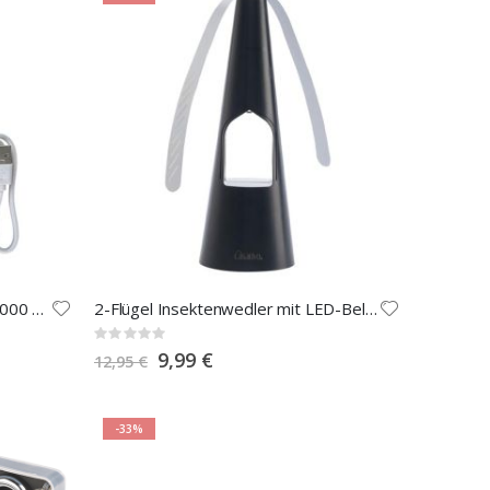
Kompakte Powerbank USB-C 4.000 mAh
2-Flügel Insektenwedler mit LED-Beleuchtung
Rating:
0%
Special
9,99 €
12,95 €
Price
-33%