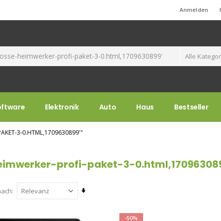
Standard-Willkommensnachricht!
Anmelden
oftware
Elektronik
Auto
Haus
Bestseller
AKET-3-0.HTML,1709630899'"
eimwerker-profi-paket-3-0.html,170963089
Aufsteigend
nach
sortieren
-50%