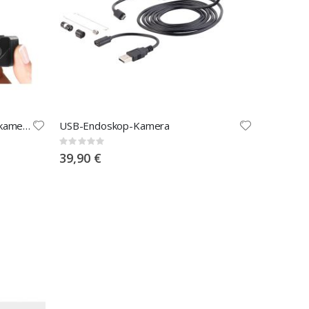
Mobile Mini-HD-Überwachungskamera mit Bewegungssensor
USB-Endoskop-Kamera
Rating:
0%
39,90 €