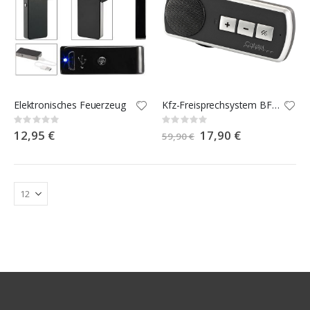
Elektronisches Feuerzeug
Kfz-Freisprechsystem BFX-400.pt mit Bluetooth & Multipoint
Rating:
Rating:
0%
0%
12,95 €
Special
17,90 €
59,90 €
Price