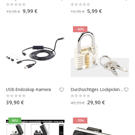
Rating:
Rating:
0%
0%
Special
9,99 €
Special
5,99 €
19,95 €
19,95 €
Price
Price
-40%
USB-Endoskop-Kamera
Durchsichtiges Lockpicking-Übungsschloss mit 2 Schlüsseln
Rating:
Rating:
0%
0%
39,90 €
Special
29,90 €
49,99 €
Price
NEU
-70%