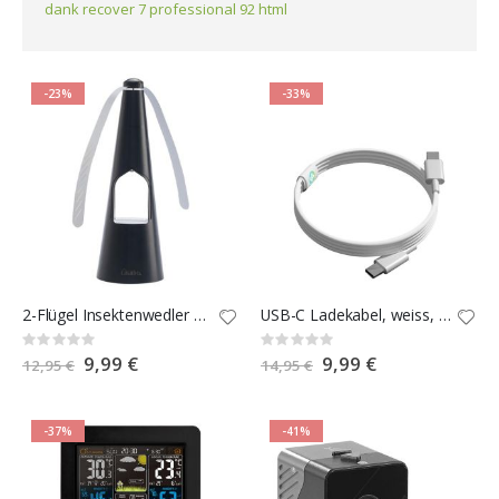
dank recover 7 professional 92 html
-23%
-33%
2-Flügel Insektenwedler mit LED-Beleuchtung
USB-C Ladekabel, weiss, 1,5 m
Rating:
Rating:
0%
0%
Special
9,99 €
Special
9,99 €
12,95 €
14,95 €
Price
Price
-37%
-41%