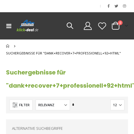
|
Artikel
0
Navigation
Cart
umschalten
nen
SUCHERGEBNISSE FÜR "DANK+RECOVER+7+PROFESSIONELL+92+HTML"
Suchergebnisse für
"dank+recover+7+professionell+92+html
Aufsteigend
FILTER
sortieren
ALTERNATIVE SUCHBEGRIFFE