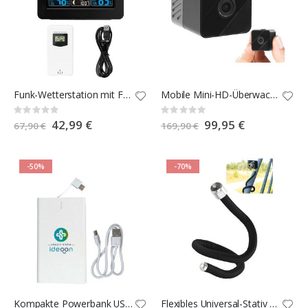
Funk-Wetterstation mit Farbdisplay
Mobile Mini-HD-Überwachungskamera mit Bewegungssensor
Rating:
Rating:
0%
0%
Special
42,99 €
Special
99,95 €
67,90 €
169,90 €
Price
Price
-50%
-70%
Kompakte Powerbank USB-C 4.000 mAh
Flexibles Universal-Stativ für Kompakt-Kameras