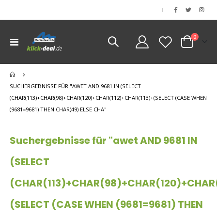
|
Artikel
0
Navigation
Cart
umschalten
nen
SUCHERGEBNISSE FÜR "AWET AND 9681 IN (SELECT
(CHAR(113)+CHAR(98)+CHAR(120)+CHAR(112)+CHAR(113)+(SELECT (CASE WHEN
(9681=9681) THEN CHAR(49) ELSE CHA"
Suchergebnisse für "awet AND 9681 IN
(SELECT
(CHAR(113)+CHAR(98)+CHAR(120)+CHAR(
(SELECT (CASE WHEN (9681=9681) THEN