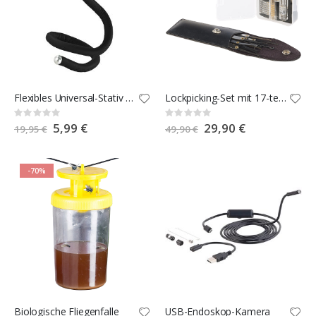
Flexibles Universal-Stativ für Kompakt-Kameras
Lockpicking-Set mit 17-teiliger Dietrich-Tasche und Übungs-Schloss
Rating:
Rating:
0%
0%
Special
5,99 €
Special
29,90 €
19,95 €
49,90 €
Price
Price
-70%
Biologische Fliegenfalle
USB-Endoskop-Kamera