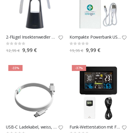
2-Flügel Insektenwedler mit LED-Beleuchtung
Kompakte Powerbank USB-C 4.000 mAh
Rating:
Rating:
0%
0%
Special
9,99 €
Special
9,99 €
12,95 €
19,95 €
Price
Price
-33%
-37%
USB-C Ladekabel, weiss, 1,5 m
Funk-Wetterstation mit Farbdisplay