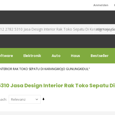
Standard-Willkommensnachricht!
Anmelden
oftware
Elektronik
Auto
Haus
Bestseller
N INTERIOR RAK TOKO SEPATU DI KARANGMOJO GUNUNGKIDUL"
5310 Jasa Design Interior Rak Toko Sepatu 
Aufsteigend
nach
sortieren