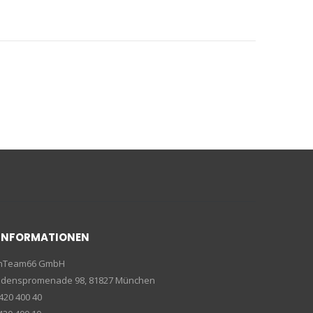
INFORMATIONEN
enTeam66 GmbH
riedenspromenade 98, 81827 München
420 400 40