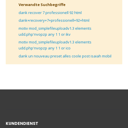
Verwandte Suchbegriffe
dank recover 7 professionell 92 html
dank+recovery+7+professionell+92+html
motiv mod_simplefileuploadv1.3 elements
udd.php'nvopzp any 1 1 or ikv
motiv mod_simplefileuploadv1.3 elements
udd.php'nvopzp any 1 1 or ico
dank un nouveau preset alles coole post isaiah mobil
KUNDENDIENST