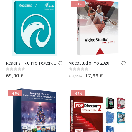
-74%
Readiris 17.0 Pro Texterkennung
VideoStudio Pro 2020
Rating:
Rating:
0%
0%
69,00 €
Special
17,99 €
69,99 €
Price
-97%
-87%