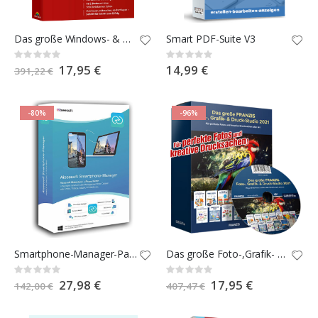
Das große Windows- & Office-Lernpaket für Einsteiger und Senioren
Smart PDF-Suite V3
Rating:
Rating:
0%
0%
Special
17,95 €
14,99 €
391,22 €
Price
-80%
-96%
Smartphone-Manager-Paket für Android & iOS.
Das große Foto-,Grafik- und Druckstudio 2021
Rating:
Rating:
0%
0%
Special
27,98 €
Special
17,95 €
142,00 €
407,47 €
Price
Price