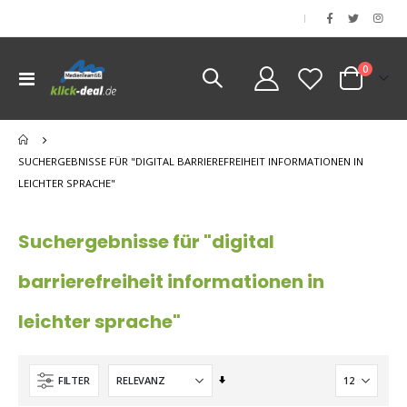
|
Artikel
0
Navigation
Cart
umschalten
nen
SUCHERGEBNISSE FÜR "DIGITAL BARRIEREFREIHEIT INFORMATIONEN IN
LEICHTER SPRACHE"
Suchergebnisse für "digital
barrierefreiheit informationen in
leichter sprache"
Aufsteigend
FILTER
sortieren