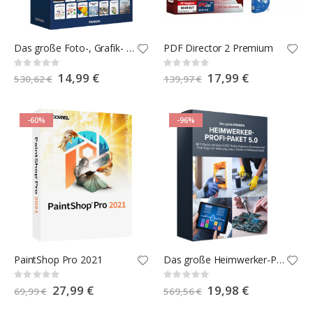
Das große Foto-, Grafik- und Druckstudio 2023
PDF Director 2 Premium
Rating:
Rating:
0%
0%
Special
14,99 €
Special
17,99 €
530,62 €
139,97 €
Price
Price
-60%
-96%
PaintShop Pro 2021
Das große Heimwerker-Profi-Paket 5.0
Rating:
Rating:
0%
0%
Special
27,99 €
Special
19,98 €
69,99 €
569,56 €
Price
Price