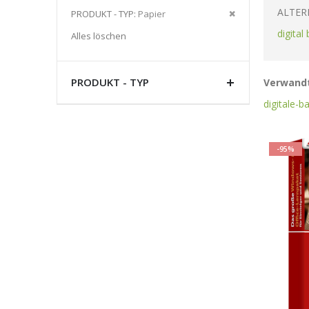
Artikel
ALTER
Diesen
PRODUKT - TYP
Papier
entfernen
Artikel
digital
Alles löschen
entfernen
PRODUKT - TYP
Verwandt
digitale-b
-95%