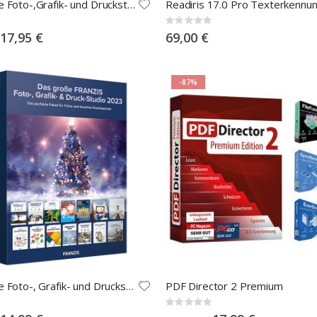
Das große Foto-,Grafik- und Druckstudio 2021
Readiris 17.0 Pro Texterkennu
Rating:
0%
Special
17,95 €
69,00 €
Price
-87%
Das große Foto-, Grafik- und Druckstudio 2023
PDF Director 2 Premium
Rating:
0%
Special
Special