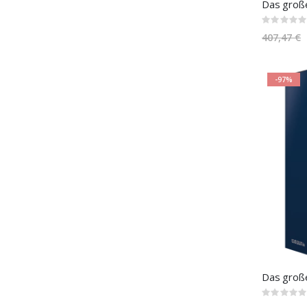
Rating:
0%
407,47 €
-97%
Rating:
0%