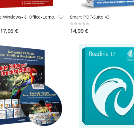
Das große Windows- & Office-Lernpaket für Einsteiger und Senioren
Smart PDF-Suite V3
Rating:
0%
Special
17,95 €
14,99 €
Price