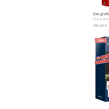
Rating:
0%
391,22 €
-96%