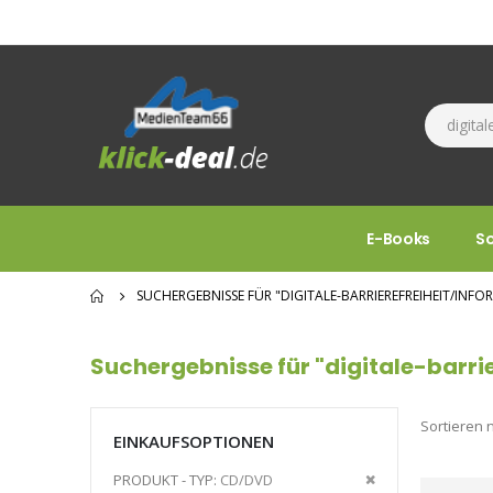
E-Books
S
SUCHERGEBNISSE FÜR "DIGITALE-BARRIEREFREIHEIT/INFO
Suchergebnisse für "digitale-barri
Sortieren 
EINKAUFSOPTIONEN
Diesen
PRODUKT - TYP
CD/DVD