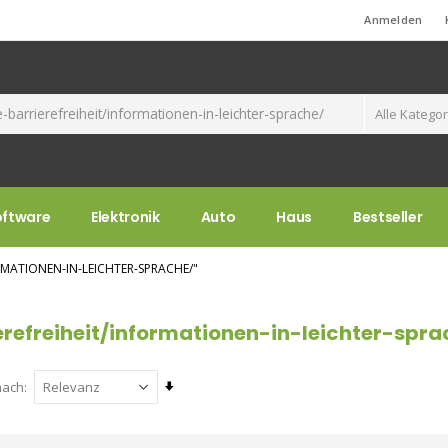
Standard-Willkommensnachricht!
Anmelden
oftware
Elektronik
Auto
Haus
Bestseller
RMATIONEN-IN-LEICHTER-SPRACHE/"
erefreiheit/informationen-in-leichter-spra
Aufsteigend
nach
sortieren