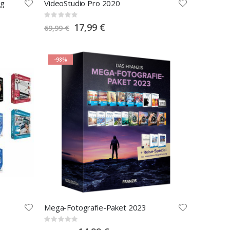
ng
VideoStudio Pro 2020
Rating:
0%
Special
17,99 €
69,99 €
Price
-98%
Mega-Fotografie-Paket 2023
Rating:
0%
Special