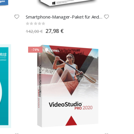
Smartphone-Manager-Paket für Android & iOS.
Rating:
0%
Special
27,98 €
142,00 €
Price
-74%