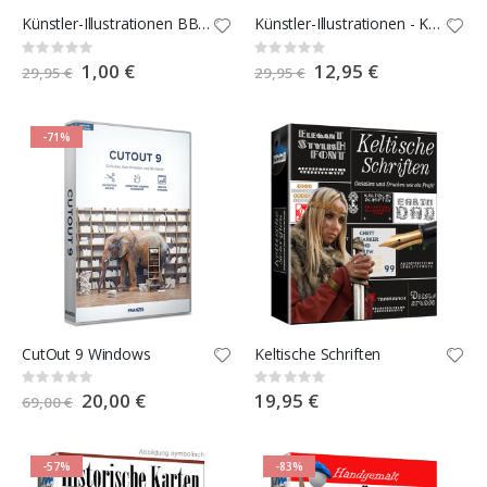
Künstler-Illustrationen BBQ-Grillen
Künstler-Illustrationen - Keltische Zeichen
Rating:
Rating:
0%
0%
Special
1,00 €
Special
12,95 €
29,95 €
29,95 €
Price
Price
-71%
CutOut 9 Windows
Keltische Schriften
Rating:
Rating:
0%
0%
Special
20,00 €
19,95 €
69,00 €
Price
-57%
-83%