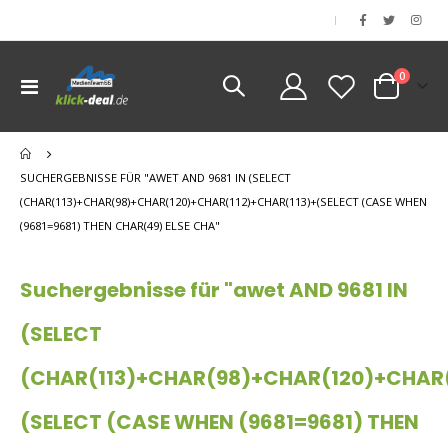
|
Artikel
0
Navigation
Cart
umschalten
nen
SUCHERGEBNISSE FÜR "AWET AND 9681 IN (SELECT
(CHAR(113)+CHAR(98)+CHAR(120)+CHAR(112)+CHAR(113)+(SELECT (CASE WHEN
(9681=9681) THEN CHAR(49) ELSE CHA"
Suchergebnisse für "awet AND 9681 IN
(SELECT
(CHAR(113)+CHAR(98)+CHAR(120)+CHAR(
(SELECT (CASE WHEN (9681=9681) THEN