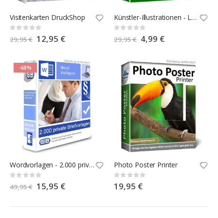
Visitenkarten DruckShop
Künstler-Illustrationen - Logos und Icons
Rating:
Rating:
0%
0%
Special
12,95 €
Special
4,99 €
29,95 €
29,95 €
Price
Price
-68%
Wordvorlagen - 2.000 private Briefvorlagen
Photo Poster Printer
Rating:
Rating:
0%
0%
Special
15,95 €
19,95 €
49,95 €
Price