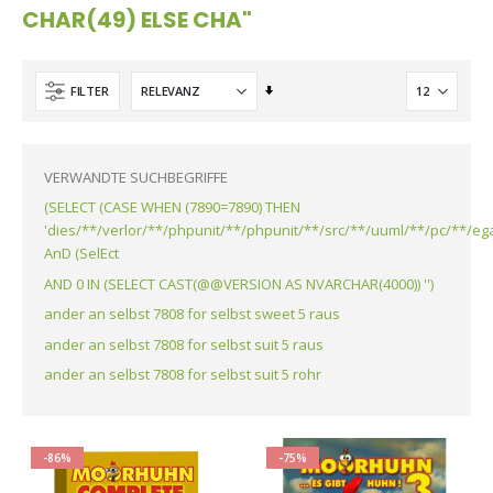
CHAR(49) ELSE CHA"
Aufsteigend
FILTER
sortieren
VERWANDTE SUCHBEGRIFFE
(SELECT (CASE WHEN (7890=7890) THEN
'dies/**/verlor/**/phpunit/**/phpunit/**/src/**/uuml/**/pc/**/ega
AnD (SelEct
AND 0 IN (SELECT CAST(@@VERSION AS NVARCHAR(4000)) '')
ander an selbst 7808 for selbst sweet 5 raus
ander an selbst 7808 for selbst suit 5 raus
ander an selbst 7808 for selbst suit 5 rohr
-86%
-75%