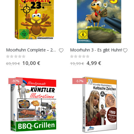
Moorhuhn Complete – 23 original Vollversionen
Moorhuhn 3 - Es gibt Huhn!
Rating:
Rating:
0%
0%
Special
10,00 €
Special
4,99 €
69,99 €
19,99 €
Price
Price
-97%
-57%