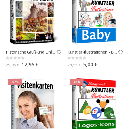
Historische Gruß-und Einladungskarten
Künstler-Illustrationen - Baby
Rating:
Rating:
0%
0%
Special
12,95 €
Special
5,00 €
29,95 €
29,95 €
Price
Price
-57%
-83%