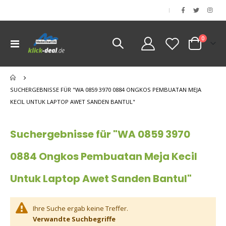
|
Artikel
0
Navigation
Cart
umschalten
nen
SUCHERGEBNISSE FÜR "WA 0859 3970 0884 ONGKOS PEMBUATAN MEJA
KECIL UNTUK LAPTOP AWET SANDEN BANTUL"
Suchergebnisse für "WA 0859 3970
0884 Ongkos Pembuatan Meja Kecil
Untuk Laptop Awet Sanden Bantul"
Ihre Suche ergab keine Treffer.
Verwandte Suchbegriffe