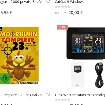
Wordvorlagen - 2.000 private Briefvorlagen
CutOut 9 Windows
Rating:
0%
pecial
Special
15,95 €
20,00 €
69,00 €
rice
Price
-37%
Moorhuhn Complete – 23 original Vollversionen
Funk-Wetterstation mit Farbdis
Rating:
0%
pecial
Special