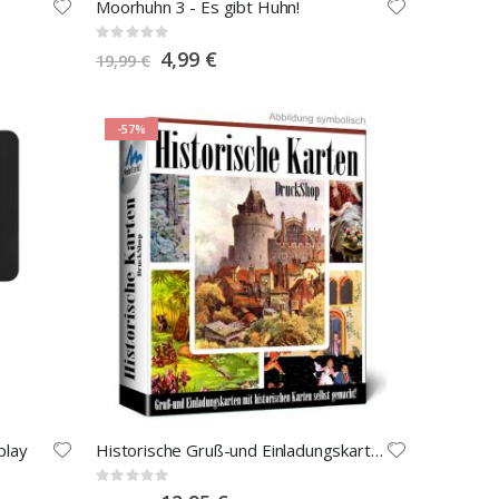
Moorhuhn 3 - Es gibt Huhn!
Rating:
0%
Special
4,99 €
19,99 €
Price
-57%
play
Historische Gruß-und Einladungskarten
Rating:
0%
Special