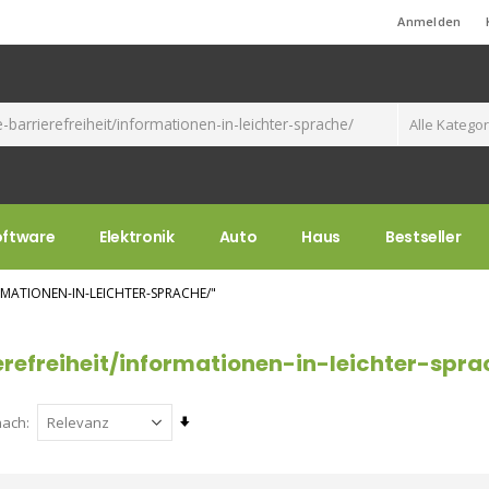
Standard-Willkommensnachricht!
Anmelden
oftware
Elektronik
Auto
Haus
Bestseller
RMATIONEN-IN-LEICHTER-SPRACHE/"
erefreiheit/informationen-in-leichter-spra
Aufsteigend
nach
sortieren