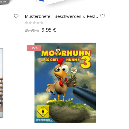
Musterbriefe - Beschwerden & Reklamationen
Rating:
0%
Special
9,95 €
29,99 €
Price
-75%