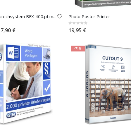
Kfz-Freisprechsystem BFX-400.pt mit Bluetooth & Multipoint
Photo Poster Printer
Rating:
0%
pecial
17,90 €
19,95 €
rice
-71%