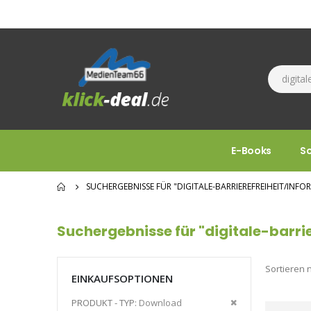
E-Books
S
SUCHERGEBNISSE FÜR "DIGITALE-BARRIEREFREIHEIT/INFO
Suchergebnisse für "digitale-barri
Sortieren 
EINKAUFSOPTIONEN
Diesen
PRODUKT - TYP
Download