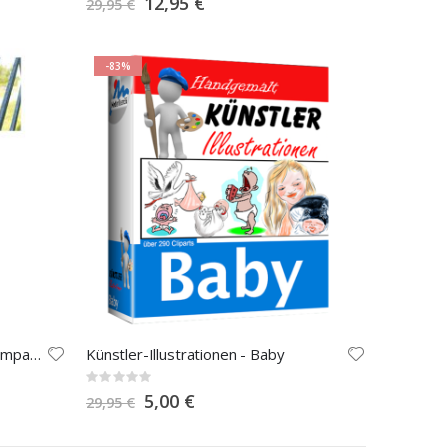
12,95 €
29,95 €
Price
-83%
Flexibles Universal-Stativ für Kompakt-Kameras
Künstler-Illustrationen - Baby
Rating:
0%
Special
5,00 €
29,95 €
Price