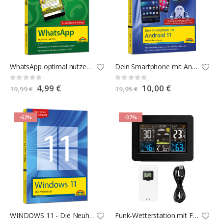
WhatsApp optimal nutzen - 4. Auflage
Dein Smartphone mit Android 11
Rating:
Rating:
0%
0%
Special
4,99 €
Special
10,00 €
19,99 €
19,95 €
Price
Price
-62%
-37%
WINDOWS 11 - Die Neuheiten
Funk-Wetterstation mit Farbdisplay