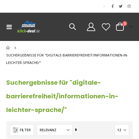
|
Artikel
0
Navigation
Cart
umschalten
nen
nen
SUCHERGEBNISSE FÜR "DIGITALE-BARRIEREFREIHEIT/INFORMATIONEN-IN-
LEICHTER-SPRACHE/"
Suchergebnisse für "digitale-
barrierefreiheit/informationen-in-
leichter-sprache/"
Aufsteigend
FILTER
sortieren