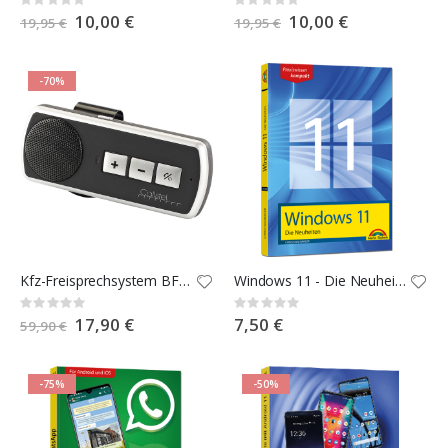
Rating:
Rating:
0%
0%
Special
10,00 €
Special
10,00 €
19,95 €
19,95 €
Price
Price
-70%
Kfz-Freisprechsystem BFX-400.pt mit Bluetooth & Multipoint
Windows 11 - Die Neuheiten
Rating:
Rating:
0%
0%
Special
17,90 €
7,50 €
59,90 €
Price
-75%
-50%