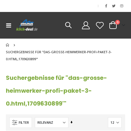
|
Artikel
0
Navigation
Cart
umschalten
nen
nen
SUCHERGEBNISSE FÜR "DAS-GROSSE-HEIMWERKER-PROFI-PAKET-3-
0.HTML,1709630899'"
Suchergebnisse für "das-grosse-
heimwerker-profi-paket-3-
0.html,1709630899'"
Aufsteigend
FILTER
sortieren