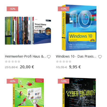
-92%
-50%
Heimwerker-Profi Haus & Garten 2.0 E-Book-Paket
Windows 10 - Das Praxisbuch
Rating:
Rating:
0%
0%
Special
20,00 €
Special
9,95 €
259,80 €
19,95 €
Price
Price
-60%
-50%