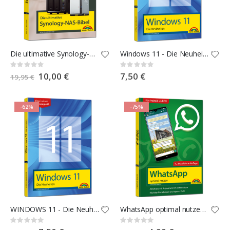
Die ultimative Synology-NAS-Bibel
Windows 11 - Die Neuheiten
Rating:
Rating:
0%
0%
Special
10,00 €
7,50 €
19,95 €
Price
-62%
-75%
WINDOWS 11 - Die Neuheiten
WhatsApp optimal nutzen - 4. Auflage
Rating:
Rating:
0%
0%