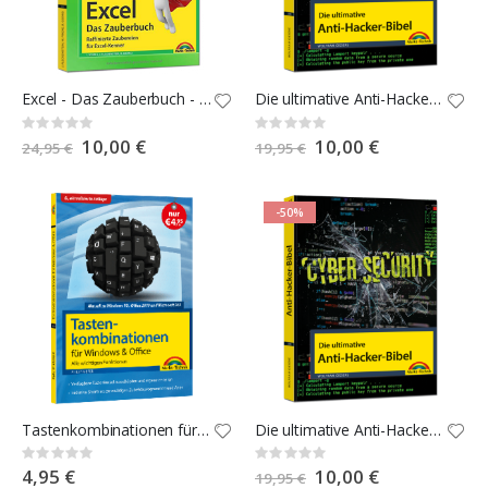
Excel - Das Zauberbuch - aktualisierte Auflage!
Die ultimative Anti-Hacker-Bibel
Rating:
Rating:
0%
0%
Special
10,00 €
Special
10,00 €
24,95 €
19,95 €
Price
Price
-50%
Tastenkombinationen für Windows & Office - aktualisierte Auflage
Die ultimative Anti-Hacker-Bibel
Rating:
Rating:
0%
0%
4,95 €
Special
10,00 €
19,95 €
Price