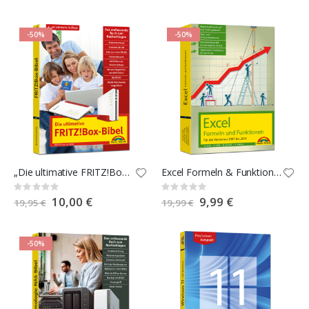
-50%
-50%
„Die ultimative FRITZ!Box-Bibel! 4. Auflage“
Excel Formeln & Funktionen
Rating:
Rating:
0%
0%
Special
10,00 €
Special
9,99 €
19,95 €
19,99 €
Price
Price
-50%