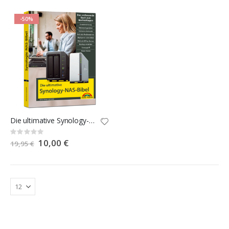
-50%
Die ultimative Synology-NAS-Bibel
Rating:
0%
Special
10,00 €
19,95 €
Price