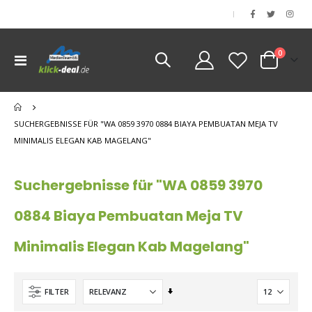
|
Artikel
0
Navigation
Cart
umschalten
nen
nen
SUCHERGEBNISSE FÜR "WA 0859 3970 0884 BIAYA PEMBUATAN MEJA TV
MINIMALIS ELEGAN KAB MAGELANG"
Suchergebnisse für "WA 0859 3970
0884 Biaya Pembuatan Meja TV
Minimalis Elegan Kab Magelang"
Aufsteigend
FILTER
sortieren