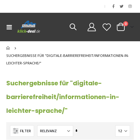
|
Artikel
0
Navigation
Cart
umschalten
nen
nen
SUCHERGEBNISSE FÜR "DIGITALE-BARRIEREFREIHEIT/INFORMATIONEN-IN-
nen
LEICHTER-SPRACHE/"
Suchergebnisse für "digitale-
barrierefreiheit/informationen-in-
leichter-sprache/"
Aufsteigend
FILTER
sortieren