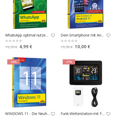
WhatsApp optimal nutzen - 4. Auflage
Dein Smartphone mit Android 11
Rating:
Rating:
0%
0%
Special
4,99 €
Special
10,00 €
19,99 €
19,95 €
Price
Price
-62%
-37%
WINDOWS 11 - Die Neuheiten
Funk-Wetterstation mit Farbdisplay