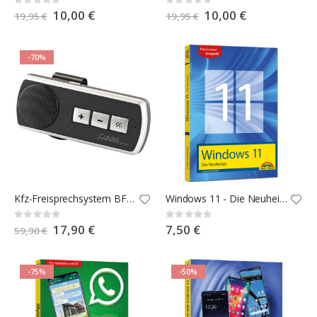
Rating:
Rating:
0%
0%
Special
10,00 €
Special
10,00 €
19,95 €
19,95 €
Price
Price
-70%
Kfz-Freisprechsystem BFX-400.pt mit Bluetooth & Multipoint
Windows 11 - Die Neuheiten
Rating:
Rating:
0%
0%
Special
17,90 €
7,50 €
59,90 €
Price
-75%
-50%