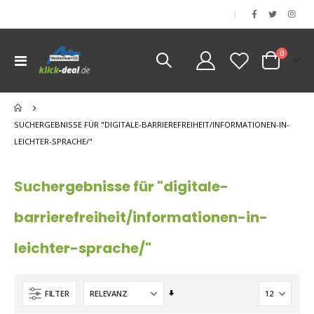
|
Artikel
0
Navigation
Cart
umschalten
nen
nen
SUCHERGEBNISSE FÜR "DIGITALE-BARRIEREFREIHEIT/INFORMATIONEN-IN-
LEICHTER-SPRACHE/"
Suchergebnisse für "digitale-
barrierefreiheit/informationen-in-
leichter-sprache/"
Aufsteigend
FILTER
sortieren