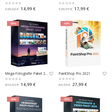
Rating:
Rating:
0%
0%
Special
14,99 €
Special
17,99 €
530,62 €
139,97 €
Price
Price
-98%
-60%
Mega-Fotografie-Paket 2023
PaintShop Pro 2021
Rating:
Rating:
0%
0%
Special
14,99 €
Special
27,99 €
812,61 €
69,99 €
Price
Price
-96%
-98%