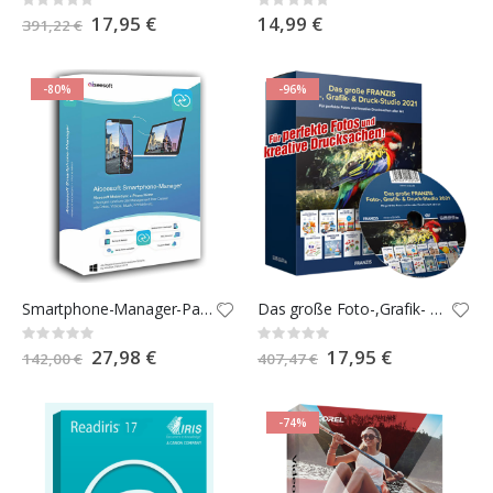
Rating:
Rating:
0%
0%
Special
17,95 €
14,99 €
391,22 €
Price
-80%
-96%
Smartphone-Manager-Paket für Android & iOS.
Das große Foto-,Grafik- und Druckstudio 2021
Rating:
Rating:
0%
0%
Special
27,98 €
Special
17,95 €
142,00 €
407,47 €
Price
Price
-74%