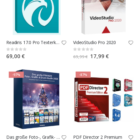
Readiris 17.0 Pro Texterkennung
VideoStudio Pro 2020
Rating:
Rating:
0%
0%
69,00 €
Special
17,99 €
69,99 €
Price
-97%
-87%
Das große Foto-, Grafik- und Druckstudio 2023
PDF Director 2 Premium