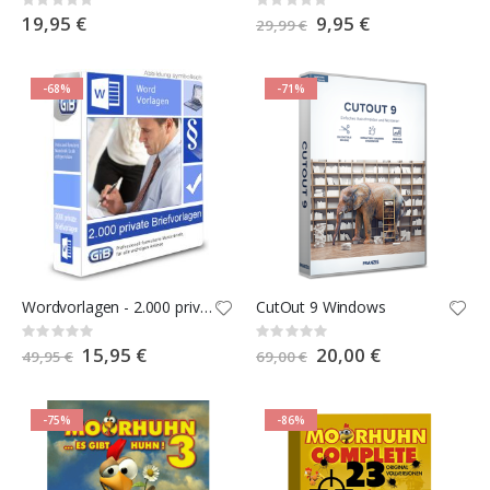
Rating:
Rating:
0%
0%
19,95 €
Special
9,95 €
29,99 €
Price
-68%
-71%
Wordvorlagen - 2.000 private Briefvorlagen
CutOut 9 Windows
Rating:
Rating:
0%
0%
Special
15,95 €
Special
20,00 €
49,95 €
69,00 €
Price
Price
-75%
-86%