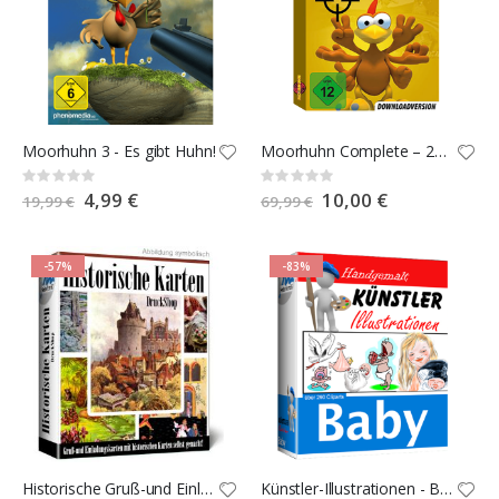
Moorhuhn 3 - Es gibt Huhn!
Moorhuhn Complete – 23 original Vollversionen
Rating:
Rating:
0%
0%
Special
4,99 €
Special
10,00 €
19,99 €
69,99 €
Price
Price
-57%
-83%
Historische Gruß-und Einladungskarten
Künstler-Illustrationen - Baby