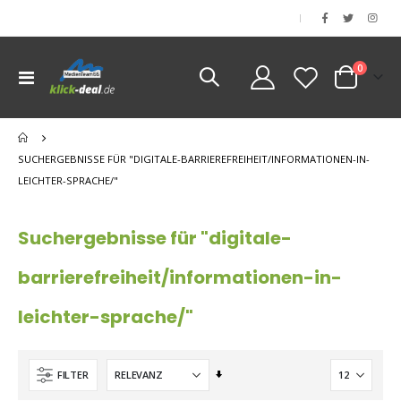
|
Artikel
0
Navigation
Cart
umschalten
nen
nen
SUCHERGEBNISSE FÜR "DIGITALE-BARRIEREFREIHEIT/INFORMATIONEN-IN-
nen
LEICHTER-SPRACHE/"
Suchergebnisse für "digitale-
barrierefreiheit/informationen-in-
leichter-sprache/"
Aufsteigend
FILTER
sortieren