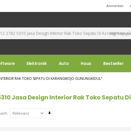
Standard-Willkommensnachricht!
Anmelden
oftware
Elektronik
Auto
Haus
Bestseller
N INTERIOR RAK TOKO SEPATU DI KARANGMOJO GUNUNGKIDUL"
5310 Jasa Design Interior Rak Toko Sepatu 
Aufsteigend
nach
sortieren