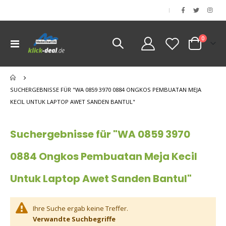
|
Artikel
0
Navigation
Cart
umschalten
nen
nen
SUCHERGEBNISSE FÜR "WA 0859 3970 0884 ONGKOS PEMBUATAN MEJA
nen
KECIL UNTUK LAPTOP AWET SANDEN BANTUL"
nen
Suchergebnisse für "WA 0859 3970
0884 Ongkos Pembuatan Meja Kecil
Untuk Laptop Awet Sanden Bantul"
Ihre Suche ergab keine Treffer.
Verwandte Suchbegriffe