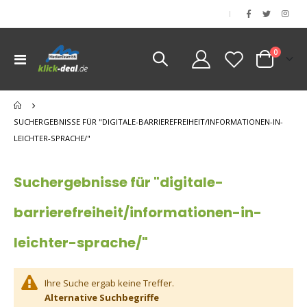
|
Artikel
0
Navigation
Cart
umschalten
nen
nen
SUCHERGEBNISSE FÜR "DIGITALE-BARRIEREFREIHEIT/INFORMATIONEN-IN-
nen
LEICHTER-SPRACHE/"
Suchergebnisse für "digitale-
barrierefreiheit/informationen-in-
leichter-sprache/"
Ihre Suche ergab keine Treffer.
Alternative Suchbegriffe