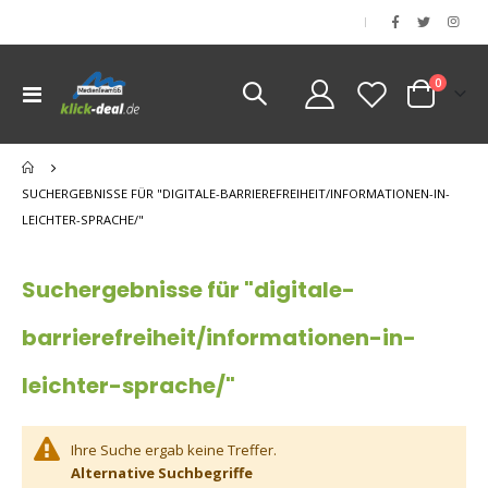
|
Artikel
0
Navigation
Cart
umschalten
nen
nen
SUCHERGEBNISSE FÜR "DIGITALE-BARRIEREFREIHEIT/INFORMATIONEN-IN-
nen
LEICHTER-SPRACHE/"
Suchergebnisse für "digitale-
barrierefreiheit/informationen-in-
leichter-sprache/"
Ihre Suche ergab keine Treffer.
Alternative Suchbegriffe