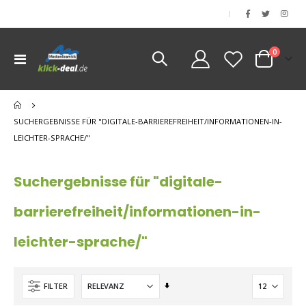
|
Artikel
0
Navigation
Cart
umschalten
nen
nen
SUCHERGEBNISSE FÜR "DIGITALE-BARRIEREFREIHEIT/INFORMATIONEN-IN-
nen
LEICHTER-SPRACHE/"
Suchergebnisse für "digitale-
barrierefreiheit/informationen-in-
leichter-sprache/"
Aufsteigend
FILTER
sortieren