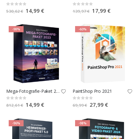
Rating:
Rating:
0%
0%
Special
14,99 €
Special
17,99 €
530,62 €
139,97 €
Price
Price
-98%
-60%
Mega-Fotografie-Paket 2023
PaintShop Pro 2021
Rating:
Rating:
0%
0%
Special
14,99 €
Special
27,99 €
812,61 €
69,99 €
Price
Price
-96%
-98%