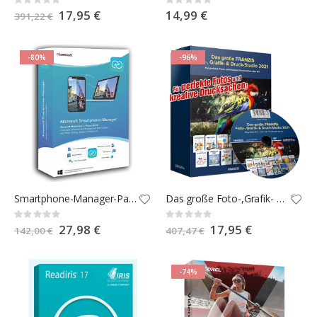
Rating:
Rating:
0%
0%
Special
17,95 €
14,99 €
391,22 €
Price
-80%
-96%
Smartphone-Manager-Paket für Android & iOS.
Das große Foto-,Grafik- und Druckstudio 2021
Rating:
Rating:
0%
0%
Special
27,98 €
Special
17,95 €
142,00 €
407,47 €
Price
Price
-74%