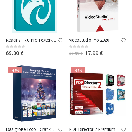
Readiris 17.0 Pro Texterkennung
VideoStudio Pro 2020
Rating:
Rating:
0%
0%
69,00 €
Special
17,99 €
69,99 €
Price
-97%
-87%
Das große Foto-, Grafik- und Druckstudio 2023
PDF Director 2 Premium