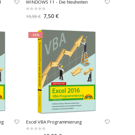
1
WINDOWS 11 - Die Neuheiten
Rating:
0%
Special
7,50 €
19,95 €
Price
-33%
ng
Excel VBA Programmierung
Rating:
0%
Special