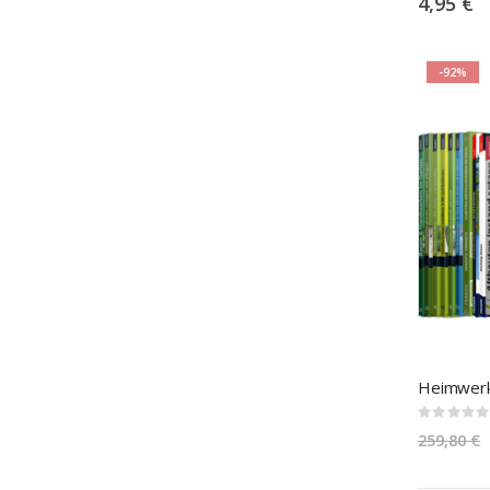
4,95 €
-92%
Rating:
0%
259,80 €