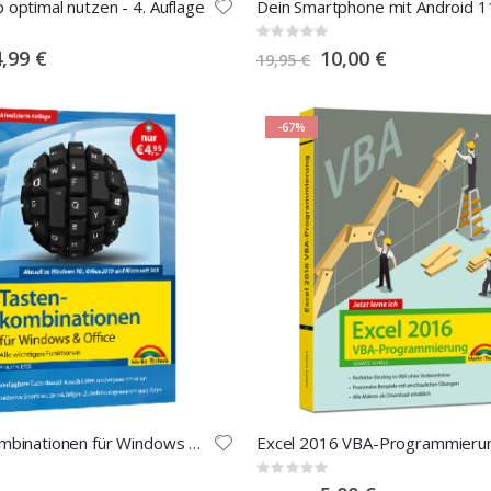
optimal nutzen - 4. Auflage
Dein Smartphone mit Android 1
Rating:
0%
pecial
Special
4,99 €
10,00 €
19,95 €
rice
Price
-67%
Tastenkombinationen für Windows & Office - aktualisierte Auflage
Excel 2016 VBA-Programmieru
Rating:
0%
Special