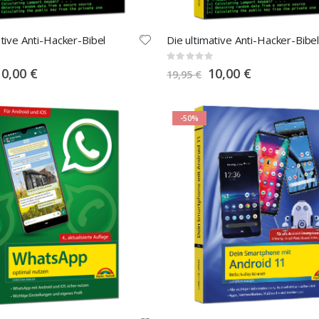
ative Anti-Hacker-Bibel
Die ultimative Anti-Hacker-Bibe
Rating:
0%
pecial
Special
10,00 €
10,00 €
19,95 €
rice
Price
-50%