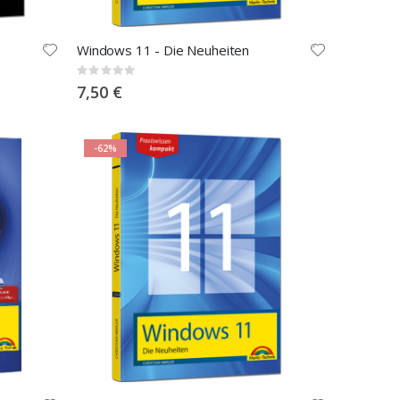
l
Windows 11 - Die Neuheiten
Rating:
0%
7,50 €
-62%