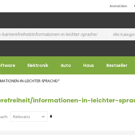
Standard-Willkommensnachricht!
Anmelden
oftware
Elektronik
Auto
Haus
Bestseller
RMATIONEN-IN-LEICHTER-SPRACHE/"
erefreiheit/informationen-in-leichter-spra
Aufsteigend
nach
sortieren