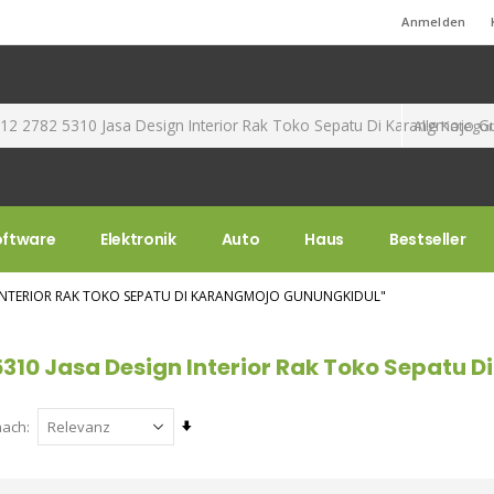
Standard-Willkommensnachricht!
Anmelden
oftware
Elektronik
Auto
Haus
Bestseller
N INTERIOR RAK TOKO SEPATU DI KARANGMOJO GUNUNGKIDUL"
5310 Jasa Design Interior Rak Toko Sepatu 
Aufsteigend
nach
sortieren