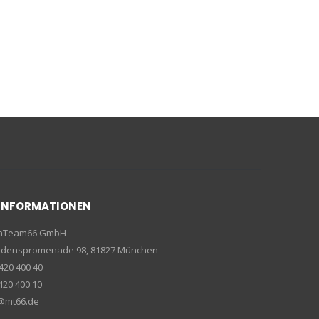
INFORMATIONEN
enTeam66 GmbH
riedenspromenade 98, 81827 München
420 400 40
420 400 10
e@mt66.de