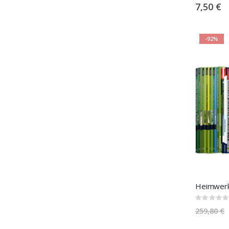
0%
7,50 €
-92%
Rating:
0%
259,80 €