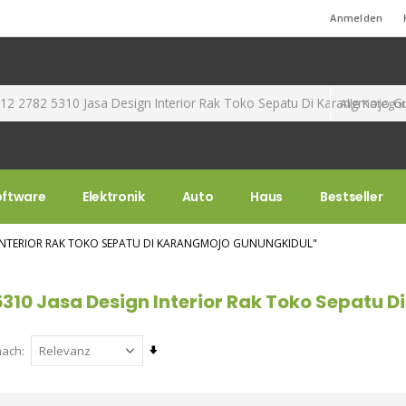
Standard-Willkommensnachricht!
Anmelden
oftware
Elektronik
Auto
Haus
Bestseller
N INTERIOR RAK TOKO SEPATU DI KARANGMOJO GUNUNGKIDUL"
5310 Jasa Design Interior Rak Toko Sepatu 
Aufsteigend
nach
sortieren