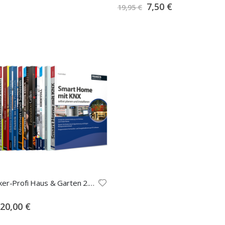
0%
Special
7,50 €
19,95 €
Price
Heimwerker-Profi Haus & Garten 2.0 E-Book-Paket
Special
20,00 €
Price