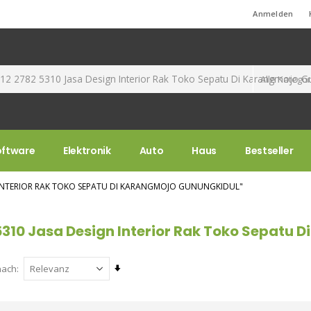
Standard-Willkommensnachricht!
Anmelden
oftware
Elektronik
Auto
Haus
Bestseller
N INTERIOR RAK TOKO SEPATU DI KARANGMOJO GUNUNGKIDUL"
5310 Jasa Design Interior Rak Toko Sepatu 
Aufsteigend
nach
sortieren